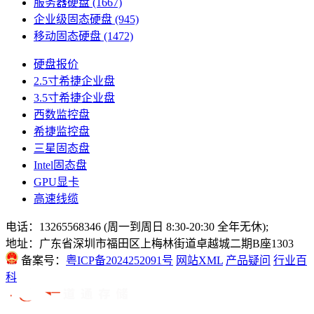
服务器硬盘
(1667)
企业级固态硬盘
(945)
移动固态硬盘
(1472)
硬盘报价
2.5寸希捷企业盘
3.5寸希捷企业盘
西数监控盘
希捷监控盘
三星固态盘
Intel固态盘
GPU显卡
高速线缆
电话：13265568346 (周一到周日 8:30-20:30 全年无休);
地址：广东省深圳市福田区上梅林街道卓越城二期B座1303
备案号：
粤ICP备2024252091号
网站XML
产品疑问
行业百
科