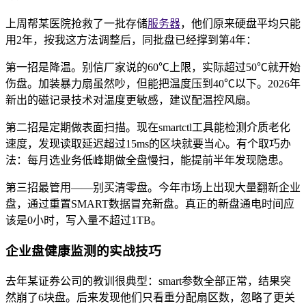
上周帮某医院抢救了一批存储
服务器
，他们原来硬盘平均只能
用2年，按我这方法调整后，同批盘已经撑到第4年：
第一招是降温。别信厂家说的60℃上限，实际超过50℃就开始
伤盘。加装暴力扇虽然吵，但能把温度压到40℃以下。2026年
新出的磁记录技术对温度更敏感，建议配温控风扇。
第二招是定期做表面扫描。现在smartctl工具能检测介质老化
速度，发现读取延迟超过15ms的区块就要当心。有个取巧办
法：每月选业务低峰期做全盘慢扫，能提前半年发现隐患。
第三招最管用——别买清零盘。今年市场上出现大量翻新企业
盘，通过重置SMART数据冒充新盘。真正的新盘通电时间应
该是0小时，写入量不超过1TB。
企业盘健康监测的实战技巧
去年某证券公司的教训很典型：smart参数全部正常，结果突
然崩了6块盘。后来发现他们只看重分配扇区数，忽略了更关