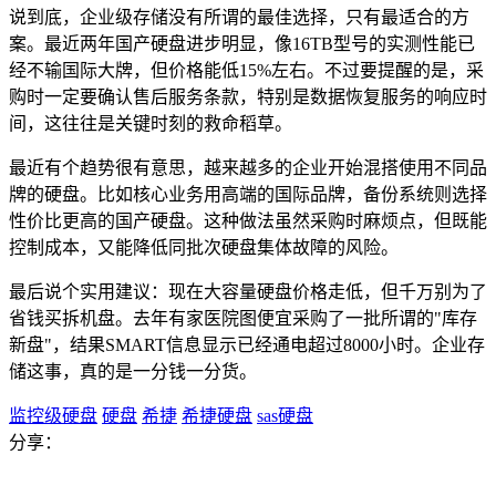
说到底，企业级存储没有所谓的最佳选择，只有最适合的方
案。最近两年国产硬盘进步明显，像16TB型号的实测性能已
经不输国际大牌，但价格能低15%左右。不过要提醒的是，采
购时一定要确认售后服务条款，特别是数据恢复服务的响应时
间，这往往是关键时刻的救命稻草。
最近有个趋势很有意思，越来越多的企业开始混搭使用不同品
牌的硬盘。比如核心业务用高端的国际品牌，备份系统则选择
性价比更高的国产硬盘。这种做法虽然采购时麻烦点，但既能
控制成本，又能降低同批次硬盘集体故障的风险。
最后说个实用建议：现在大容量硬盘价格走低，但千万别为了
省钱买拆机盘。去年有家医院图便宜采购了一批所谓的"库存
新盘"，结果SMART信息显示已经通电超过8000小时。企业存
储这事，真的是一分钱一分货。
监控级硬盘
硬盘
希捷
希捷硬盘
sas硬盘
分享：