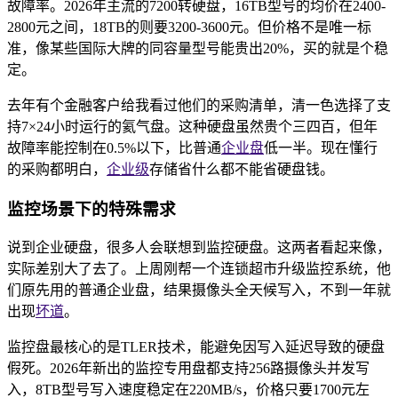
故障率。2026年主流的7200转硬盘，16TB型号的均价在2400-
2800元之间，18TB的则要3200-3600元。但价格不是唯一标
准，像某些国际大牌的同容量型号能贵出20%，买的就是个稳
定。
去年有个金融客户给我看过他们的采购清单，清一色选择了支
持7×24小时运行的氦气盘。这种硬盘虽然贵个三四百，但年
故障率能控制在0.5%以下，比普通
企业盘
低一半。现在懂行
的采购都明白，
企业级
存储省什么都不能省硬盘钱。
监控场景下的特殊需求
说到企业硬盘，很多人会联想到监控硬盘。这两者看起来像，
实际差别大了去了。上周刚帮一个连锁超市升级监控系统，他
们原先用的普通企业盘，结果摄像头全天候写入，不到一年就
出现
坏道
。
监控盘最核心的是TLER技术，能避免因写入延迟导致的硬盘
假死。2026年新出的监控专用盘都支持256路摄像头并发写
入，8TB型号写入速度稳定在220MB/s，价格只要1700元左