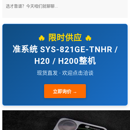
选才靠谱？今天咱们就聊聊...
🔥 限时供应 🔥
准系统 SYS-821GE-TNHR /
H20 / H200整机
现货直发 · 欢迎点击洽谈
立即询价 →