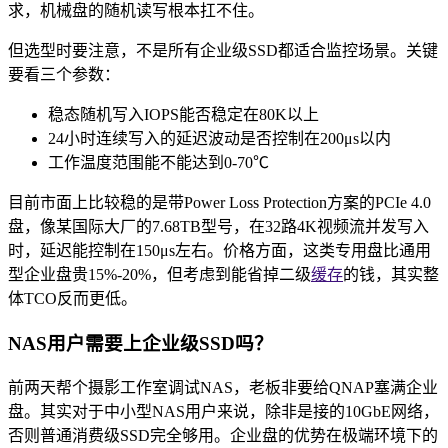
求，机械盘的随机读写根本扛不住。
但选型时要注意，不是所有企业级SSD都适合监控场景。关键
要看三个参数：
稳态随机写入IOPS能否稳定在80K以上
24小时连续写入的延迟波动是否控制在200μs以内
工作温度范围能不能达到0-70℃
目前市面上比较稳的是带Power Loss Protection方案的PCIe 4.0
盘，像某国际大厂的7.68TB型号，在32路4K视频流并发写入
时，延迟能控制在150μs左右。价格方面，这类专用盘比通用
型企业盘贵15%-20%，但考虑到能省掉二级
缓存
的钱，其实整
体TCO反而更低。
NAS用户需要上企业级SSD吗？
前两天帮个摄影工作室调试NAS，老板非要给QNAP塞满企业
盘。其实对于中小型NAS用户来说，除非是接的10GbE网络，
否则普通消费级SSD完全够用。企业盘的优势在极端环境下的