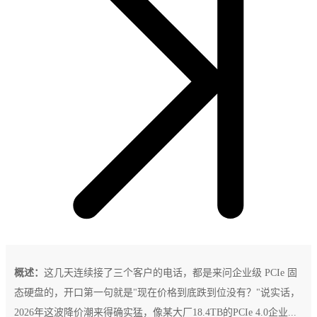
概述：
这几天连续接了三个客户的电话，都是来问企业级 PCIe 固
态硬盘的，开口第一句就是"现在价格到底跌到位没有？"说实话，
2026年这波降价潮来得确实猛，像某大厂18.4TB的PCIe 4.0企业...