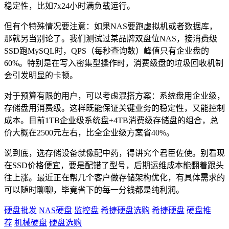
稳定性，比如7x24小时满负载运行。
但有个特殊情况要注意：如果NAS要跑虚拟机或者数据库，
那就另当别论了。我们测试过某品牌双盘位NAS，接消费级
SSD跑MySQL时，QPS（每秒查询数）峰值只有企业盘的
60%。特别是在写入密集型操作时，消费级盘的垃圾回收机制
会引发明显的卡顿。
对于预算有限的用户，可以考虑混搭方案：系统盘用企业级，
存储盘用消费级。这样既能保证关键业务的稳定性，又能控制
成本。目前1TB企业级系统盘+4TB消费级存储盘的组合，总
价大概在2500元左右，比全企业级方案省40%。
说到底，选存储设备就像配中药，得讲究个君臣佐使。别看现
在SSD价格便宜，要是配错了型号，后期运维成本能翻着跟头
往上涨。最近正在帮几个客户做存储架构优化，有具体需求的
可以随时聊聊，毕竟省下的每一分钱都是纯利润。
硬盘批发
NAS硬盘
监控盘
希捷硬盘选购
希捷硬盘
硬盘推
荐
机械硬盘
硬盘选购