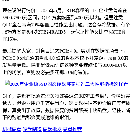
现在说说行情价：2026年5月，8TB容量的TLC企业盘普遍在
5500-7500元区间，QLC方案能压到4000元以内。但要注意
QLC盘在写满70%容量后性能会出问题，适合存冷数据。有个
取巧方案是买4块2TB组RAID5，既保证性能又比单买8TB便
宜15%。
最后提醒大家，别盲目追求PCIe 4.0。实测在数据库场景下，
PCIe 3.0 x4通道的盘和4.0 x2的盘根本拉不开差距，反而3.0的
发热量更低。除非是做AI训练这种需要连续读写8000MB/s以
上的场景，否则没必要多花那30%的溢价。
对了，最近有批通过海关特殊渠道进来的"工包盘"，价格确实
诱人。但企业用户千万要当心，这类盘往往不包含原厂五年质
保，真要出了故障，数据恢复的费用够买十块新盘。记住，省
下的钱最后都会变成运维的眼泪。
机械硬盘
硬盘制造
硬盘批发
硬盘推荐