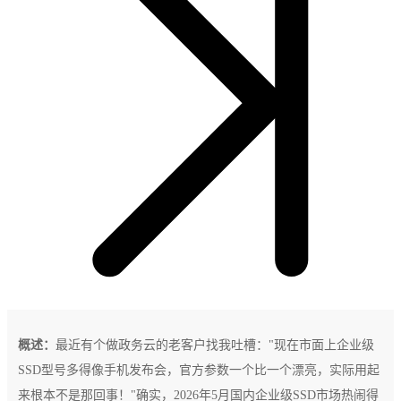
概述：
最近有个做政务云的老客户找我吐槽："现在市面上企业级
SSD型号多得像手机发布会，官方参数一个比一个漂亮，实际用起
来根本不是那回事！"确实，2026年5月国内企业级SSD市场热闹得