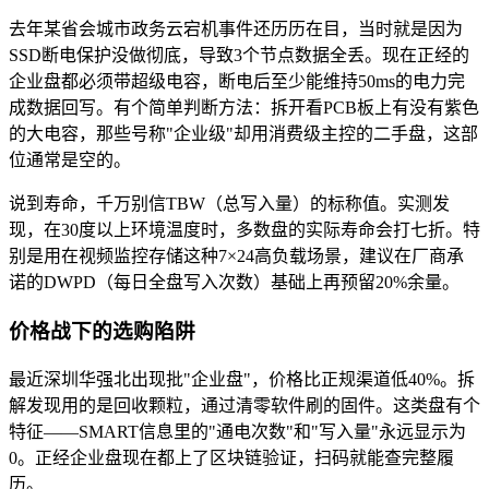
去年某省会城市政务云宕机事件还历历在目，当时就是因为
SSD断电保护没做彻底，导致3个节点数据全丢。现在正经的
企业盘都必须带超级电容，断电后至少能维持50ms的电力完
成数据回写。有个简单判断方法：拆开看PCB板上有没有紫色
的大电容，那些号称"企业级"却用消费级主控的二手盘，这部
位通常是空的。
说到寿命，千万别信TBW（总写入量）的标称值。实测发
现，在30度以上环境温度时，多数盘的实际寿命会打七折。特
别是用在视频监控存储这种7×24高负载场景，建议在厂商承
诺的DWPD（每日全盘写入次数）基础上再预留20%余量。
价格战下的选购陷阱
最近深圳华强北出现批"企业盘"，价格比正规渠道低40%。拆
解发现用的是回收颗粒，通过清零软件刷的固件。这类盘有个
特征——SMART信息里的"通电次数"和"写入量"永远显示为
0。正经企业盘现在都上了区块链验证，扫码就能查完整履
历。