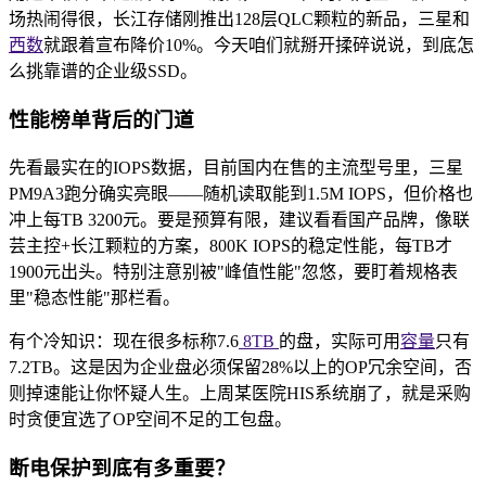
场热闹得很，长江存储刚推出128层QLC颗粒的新品，三星和
西数
就跟着宣布降价10%。今天咱们就掰开揉碎说说，到底怎
么挑靠谱的企业级SSD。
性能榜单背后的门道
先看最实在的IOPS数据，目前国内在售的主流型号里，三星
PM9A3跑分确实亮眼——随机读取能到1.5M IOPS，但价格也
冲上每TB 3200元。要是预算有限，建议看看国产品牌，像联
芸主控+长江颗粒的方案，800K IOPS的稳定性能，每TB才
1900元出头。特别注意别被"峰值性能"忽悠，要盯着规格表
里"稳态性能"那栏看。
有个冷知识：现在很多标称7.6
8TB
的盘，实际可用
容量
只有
7.2TB。这是因为企业盘必须保留28%以上的OP冗余空间，否
则掉速能让你怀疑人生。上周某医院HIS系统崩了，就是采购
时贪便宜选了OP空间不足的工包盘。
断电保护到底有多重要？