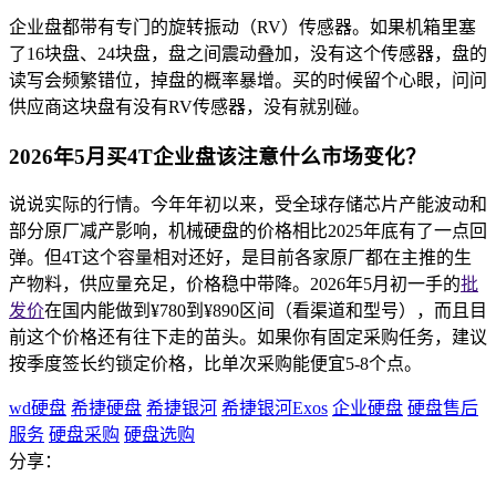
企业盘都带有专门的旋转振动（RV）传感器。如果机箱里塞
了16块盘、24块盘，盘之间震动叠加，没有这个传感器，盘的
读写会频繁错位，掉盘的概率暴增。买的时候留个心眼，问问
供应商这块盘有没有RV传感器，没有就别碰。
2026年5月买4T企业盘该注意什么市场变化？
说说实际的行情。今年年初以来，受全球存储芯片产能波动和
部分原厂减产影响，机械硬盘的价格相比2025年底有了一点回
弹。但4T这个容量相对还好，是目前各家原厂都在主推的生
产物料，供应量充足，价格稳中带降。2026年5月初一手的
批
发价
在国内能做到¥780到¥890区间（看渠道和型号），而且目
前这个价格还有往下走的苗头。如果你有固定采购任务，建议
按季度签长约锁定价格，比单次采购能便宜5-8个点。
wd硬盘
希捷硬盘
希捷银河
希捷银河Exos
企业硬盘
硬盘售后
服务
硬盘采购
硬盘选购
分享：