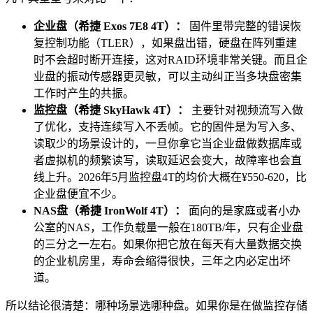
企业盘（希捷 Exos 7E8 4T）：
固件里带完整的错误恢
复控制功能（TLER），如果盘出错，硬盘在阵列重建
时不会超时断开连接，这对RAID环境非常关键。而且企
业盘的振动传感器更灵敏，可以主动纠正当多块盘密集
工作时产生的共振。
监控盘（希捷 SkyHawk 4T）：
主要针对视频流写入做
了优化，支持连续写入不丢帧。它的固件是为写入多、
读取少的场景设计的，一旦你拿它当企业盘做数据库或
者虚拟机的频繁读写，读取延迟会变大，故障率也会直
线上升。2026年5月监控盘4T的均价大概在¥550-620，比
企业盘便宜不少。
NAS盘（希捷 IronWolf 4T）：
面向的是家庭或者小办
公室的NAS，工作负载量一般在180TB/年，只有企业盘
的三分之一左右。如果你把它放在每天有大量数据交换
的企业机房里，寿命会缩得很快，三年之内必定出坏
道。
所以结论很清楚：哪种场景选哪种盘。如果你是在做监控存储