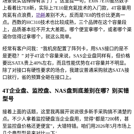
场景说实话绰绰有余了）。这里提一句，Exos 7E10虽然数字
上看着比7E8新，实际上7E10是充氦技术的入门款，4T容量用
充氦有点浪费，
功耗
差别不大，反而是7E8的性价比更高一
点。西数的HC310技术也比较成熟，三个品牌在这个容量段
上，品质基本拉不开太大差距。哪个便宜拿哪个，或者哪个渠
道你信得过拿哪个，就这么简单。
经常有客户问我：“我机房配置了阵列卡，用SAS接口的是不
是更稳？” 对于4T这个容量来说，SAS企业盘同样有，但价格
要比SATA贵上40%左右，而且性能优势在4T容量并不明显。
除了对接口有硬性要求的场合，我建议普通采购就选SATA接
口就行，省的预算全砸在接口上。
4T企业盘、监控盘、NAS盘到底差别在哪？别买错
型号
接着上面的话题，这里我再展开说说很多新手采购搞不清楚的
点。不少人拿着监控硬盘当企业盘用，觉得“都是7200转，甚
至监控盘价格还更便宜”，大错特错。咱们用2026年5月市场上
几个典型型号来对比一下：