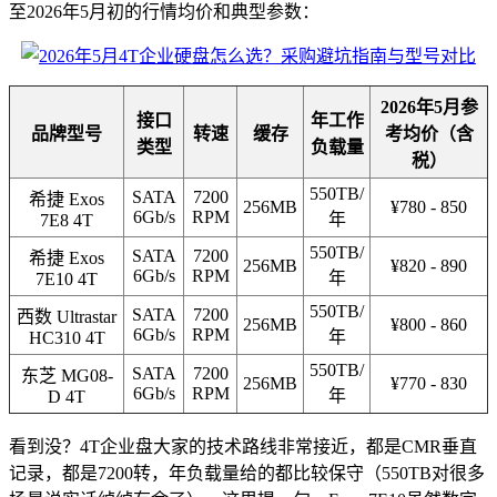
至2026年5月初的行情均价和典型参数：
2026年5月参
接口
年工作
品牌型号
转速
缓存
考均价（含
类型
负载量
税）
550TB/
SATA
7200
希捷 Exos
256MB
¥780 - 850
6Gb/s
RPM
年
7E8 4T
550TB/
SATA
7200
希捷 Exos
256MB
¥820 - 890
6Gb/s
RPM
年
7E10 4T
550TB/
SATA
7200
西数 Ultrastar
256MB
¥800 - 860
6Gb/s
RPM
年
HC310 4T
550TB/
SATA
7200
东芝 MG08-
256MB
¥770 - 830
6Gb/s
RPM
年
D 4T
看到没？4T企业盘大家的技术路线非常接近，都是CMR垂直
记录，都是7200转，年负载量给的都比较保守（550TB对很多