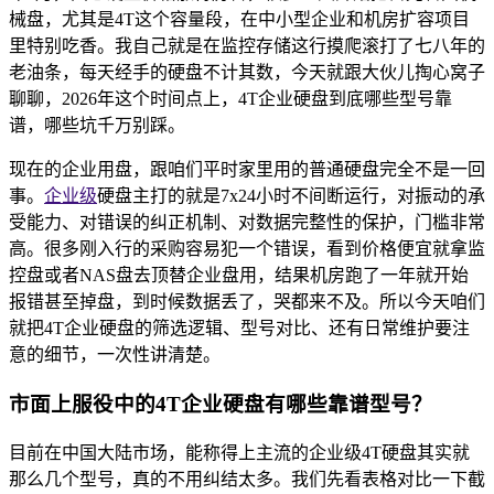
械盘，尤其是4T这个容量段，在中小型企业和机房扩容项目
里特别吃香。我自己就是在监控存储这行摸爬滚打了七八年的
老油条，每天经手的硬盘不计其数，今天就跟大伙儿掏心窝子
聊聊，2026年这个时间点上，4T企业硬盘到底哪些型号靠
谱，哪些坑千万别踩。
现在的企业用盘，跟咱们平时家里用的普通硬盘完全不是一回
事。
企业级
硬盘主打的就是7x24小时不间断运行，对振动的承
受能力、对错误的纠正机制、对数据完整性的保护，门槛非常
高。很多刚入行的采购容易犯一个错误，看到价格便宜就拿监
控盘或者NAS盘去顶替企业盘用，结果机房跑了一年就开始
报错甚至掉盘，到时候数据丢了，哭都来不及。所以今天咱们
就把4T企业硬盘的筛选逻辑、型号对比、还有日常维护要注
意的细节，一次性讲清楚。
市面上服役中的4T企业硬盘有哪些靠谱型号？
目前在中国大陆市场，能称得上主流的企业级4T硬盘其实就
那么几个型号，真的不用纠结太多。我们先看表格对比一下截