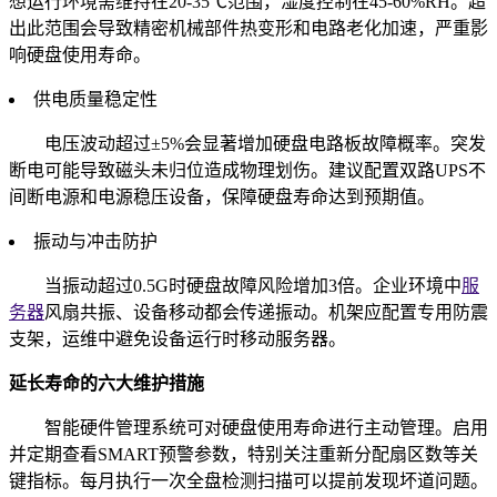
想运行环境需维持在20-35℃范围，湿度控制在45-60%RH。超
出此范围会导致精密机械部件热变形和电路老化加速，严重影
响硬盘使用寿命。
供电质量稳定性
电压波动超过±5%会显著增加硬盘电路板故障概率。突发
断电可能导致磁头未归位造成物理划伤。建议配置双路UPS不
间断电源和电源稳压设备，保障硬盘寿命达到预期值。
振动与冲击防护
当振动超过0.5G时硬盘故障风险增加3倍。企业环境中
服
务器
风扇共振、设备移动都会传递振动。机架应配置专用防震
支架，运维中避免设备运行时移动服务器。
延长寿命的六大维护措施
智能硬件管理系统可对硬盘使用寿命进行主动管理。启用
并定期查看SMART预警参数，特别关注重新分配扇区数等关
键指标。每月执行一次全盘检测扫描可以提前发现坏道问题。