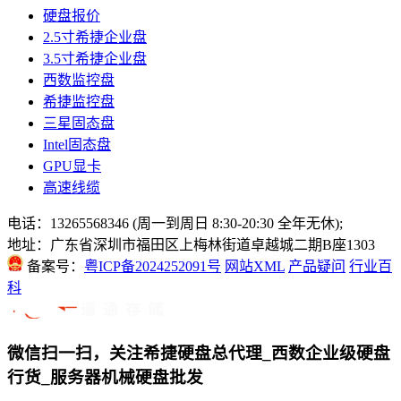
硬盘报价
2.5寸希捷企业盘
3.5寸希捷企业盘
西数监控盘
希捷监控盘
三星固态盘
Intel固态盘
GPU显卡
高速线缆
电话：13265568346 (周一到周日 8:30-20:30 全年无休);
地址：广东省深圳市福田区上梅林街道卓越城二期B座1303
备案号：
粤ICP备2024252091号
网站XML
产品疑问
行业百
科
微信扫一扫，关注希捷硬盘总代理_西数企业级硬盘
行货_服务器机械硬盘批发