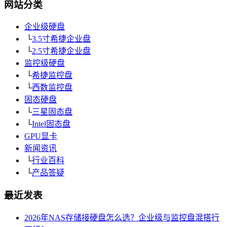
网站分类
企业级硬盘
└
3.5寸希捷企业盘
└
2.5寸希捷企业盘
监控级硬盘
└
希捷监控盘
└
西数监控盘
固态硬盘
└
三星固态盘
└
Intel固态盘
GPU显卡
新闻资讯
└
行业百科
└
产品答疑
最近发表
2026年NAS存储接硬盘怎么选？企业级与监控盘混搭行