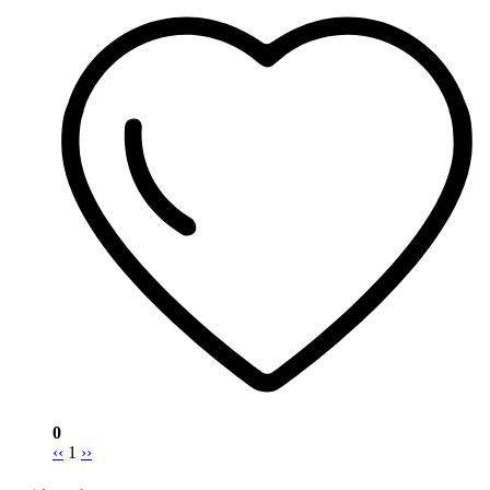
0
‹‹
1
››