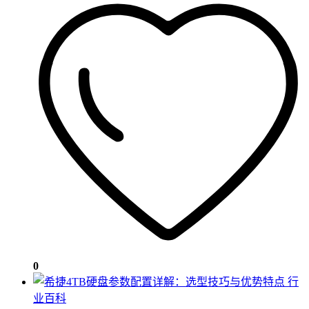
0
行
业百科