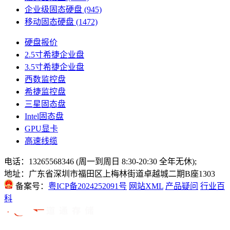
企业级固态硬盘
(945)
移动固态硬盘
(1472)
硬盘报价
2.5寸希捷企业盘
3.5寸希捷企业盘
西数监控盘
希捷监控盘
三星固态盘
Intel固态盘
GPU显卡
高速线缆
电话：13265568346 (周一到周日 8:30-20:30 全年无休);
地址：广东省深圳市福田区上梅林街道卓越城二期B座1303
备案号：
粤ICP备2024252091号
网站XML
产品疑问
行业百
科