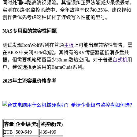
同时处理64路高清视频流。其错误纠正算法能减少录像丢帧，
实测在8路4K监控系统中，全年故障率仅为0.35%。建议视频
创作者优先考虑这种优化了连续写入性能的型号。
NAS专用盘的兼容性问题
测试发现IronWolf系列在普通
主板
上可能出现兼容性警告，需
在BIOS中关闭APM功能。其特有的RV传感器能抵消多盘共
振，但需要机箱预留至少30mm散热空间。对于普通
台式机
用
户，建议选择更通用的BarraCuda系列。
2025年主流容量价格参考
容量
企业级(元)
监控级(元)
2TB
589-649
439-499