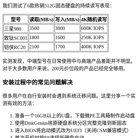
我们测试了6款热销512G固态硬盘的持续读写表现：
型号
读取(MB/s)
写入(MB/s)
4K随机读写
3500
3000
600K IOPS
三星980
1800
1600
250K IOPS
致钛SC001
2100
1700
400K IOPS
铠侠RC20
实测发现，中端型号在日常使用中与高端产品差距并不明显。
对于大多数用户来说，200元价位段的产品已经完全够用。
安装过程中的常见问题解决
很多用户在自行安装时会遇到系统迁移问题。这里分享一个实
测有效的方法：
准备一个16GB以上的U盘，下载微PE工具箱制作启动盘
使用DiskGenius将原硬盘系统分区完整克隆到新固态
进入BIOS将启动模式改为UEFI（关闭CSM兼容模式）
首次开机时按F8选择新硬盘启动