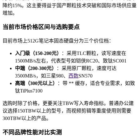
降约15%。这主要得益于国产颗粒技术突破和国际市场供应量
增加。
当前市场价格区间与选购要点
目前市场上512G笔记本固态硬盘分为三个价位档：
入门级（150-200元）
：采用TLC颗粒，读写速度在
1500MB/s左右，代表型号如铠侠RC20、致钛SC001
中端（200-300元）
：采用原厂颗粒，速度可达
3500MB/s，如三星980、
西数
SN570
高端（300元以上）
：带 ** 缓存，适合专业需求，如致
钛TiPlus7100
选购时除了价格，更要关注TBW写入寿命指标。普通办公建
议选择150TBW以上的型号，而视频剪辑等重度使用则需要
300TBW以上的产品。
不同品牌性能对比实测