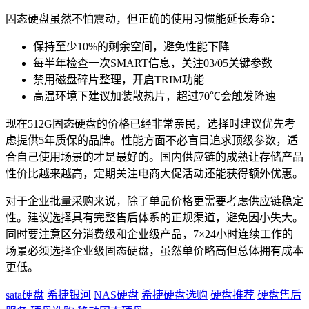
固态硬盘虽然不怕震动，但正确的使用习惯能延长寿命：
保持至少10%的剩余空间，避免性能下降
每半年检查一次SMART信息，关注03/05关键参数
禁用磁盘碎片整理，开启TRIM功能
高温环境下建议加装散热片，超过70℃会触发降速
现在512G固态硬盘的价格已经非常亲民，选择时建议优先考
虑提供5年质保的品牌。性能方面不必盲目追求顶级参数，适
合自己使用场景的才是最好的。国内供应链的成熟让存储产品
性价比越来越高，定期关注电商大促活动还能获得额外优惠。
对于企业批量采购来说，除了单品价格更需要考虑供应链稳定
性。建议选择具有完整售后体系的正规渠道，避免因小失大。
同时要注意区分消费级和企业级产品，7×24小时连续工作的
场景必须选择企业级固态硬盘，虽然单价略高但总体拥有成本
更低。
sata硬盘
希捷银河
NAS硬盘
希捷硬盘选购
硬盘推荐
硬盘售后