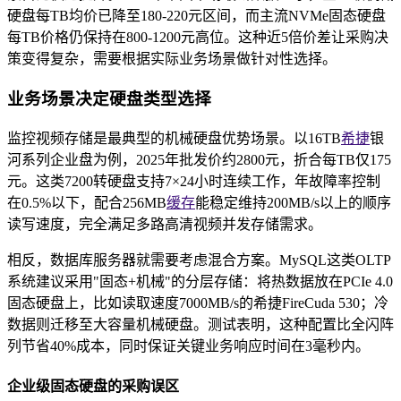
硬盘每TB均价已降至180-220元区间，而主流NVMe固态硬盘
每TB价格仍保持在800-1200元高位。这种近5倍价差让采购决
策变得复杂，需要根据实际业务场景做针对性选择。
业务场景决定硬盘类型选择
监控视频存储是最典型的机械硬盘优势场景。以16TB
希捷
银
河系列企业盘为例，2025年批发价约2800元，折合每TB仅175
元。这类7200转硬盘支持7×24小时连续工作，年故障率控制
在0.5%以下，配合256MB
缓存
能稳定维持200MB/s以上的顺序
读写速度，完全满足多路高清视频并发存储需求。
相反，数据库服务器就需要考虑混合方案。MySQL这类OLTP
系统建议采用"固态+机械"的分层存储：将热数据放在PCIe 4.0
固态硬盘上，比如读取速度7000MB/s的希捷FireCuda 530；冷
数据则迁移至大容量机械硬盘。测试表明，这种配置比全闪阵
列节省40%成本，同时保证关键业务响应时间在3毫秒内。
企业级固态硬盘的采购误区