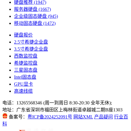
硬盘推荐
(1947)
服务器硬盘
(1667)
企业级固态硬盘
(945)
移动固态硬盘
(1472)
硬盘报价
2.5寸希捷企业盘
3.5寸希捷企业盘
西数监控盘
希捷监控盘
三星固态盘
Intel固态盘
GPU显卡
高速线缆
电话：13265568346 (周一到周日 8:30-20:30 全年无休);
地址：广东省深圳市福田区上梅林街道卓越城二期B座1303
备案号：
粤ICP备2024252091号
网站XML
产品疑问
行业百
科