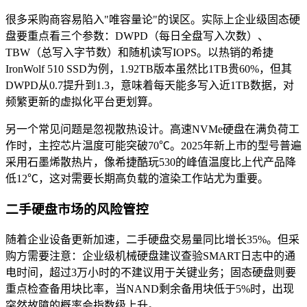
很多采购商容易陷入"唯容量论"的误区。实际上企业级固态硬
盘要重点看三个参数：DWPD（每日全盘写入次数）、
TBW（总写入字节数）和随机读写IOPS。以热销的希捷
IronWolf 510 SSD为例，1.92TB版本虽然比1TB贵60%，但其
DWPD从0.7提升到1.3，意味着每天能多写入近1TB数据，对
频繁更新的虚拟化平台更划算。
另一个常见问题是忽视散热设计。高速NVMe硬盘在满负荷工
作时，主控芯片温度可能突破70℃。2025年新上市的型号普遍
采用石墨烯散热片，像希捷酷玩530的峰值温度比上代产品降
低12℃，这对需要长期高负载的渲染工作站尤为重要。
二手硬盘市场的风险管控
随着企业设备更新加速，二手硬盘交易量同比增长35%。但采
购方需要注意：企业级机械硬盘建议查验SMART日志中的通
电时间，超过3万小时的不建议用于关键业务；固态硬盘则要
重点检查备用块比率，当NAND剩余备用块低于5%时，出现
突然故障的概率会指数级上升。