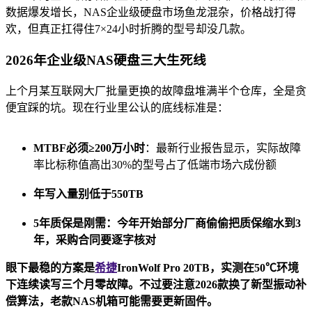
数据爆发增长，NAS企业级硬盘市场鱼龙混杂，价格战打得
欢，但真正扛得住7×24小时折腾的型号却没几款。
2026年企业级NAS硬盘三大生死线
上个月某互联网大厂批量更换的故障盘堆满半个仓库，全是贪
便宜踩的坑。现在行业里公认的底线标准是：
MTBF必须≥200万小时
：最新行业报告显示，实际故障
率比标称值高出30%的型号占了低端市场六成份额
年写入量别低于550TB
5年质保是刚需
：今年开始部分厂商偷偷把质保缩水到3
年，采购合同要逐字核对
眼下最稳的方案是
希捷
IronWolf Pro 20TB，实测在50℃环境
下连续读写三个月零故障。不过要注意2026款换了新型振动补
偿算法，老款NAS机箱可能需要更新固件。