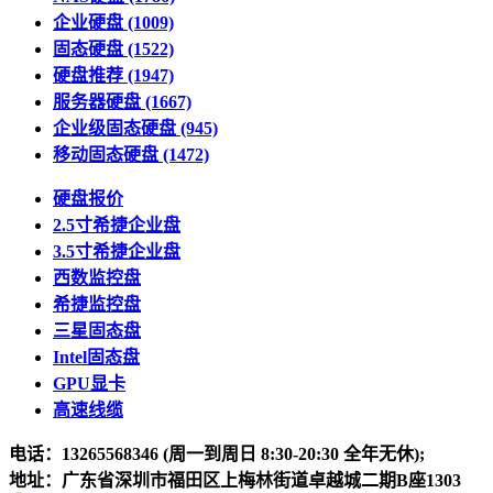
企业硬盘
(1009)
固态硬盘
(1522)
硬盘推荐
(1947)
服务器硬盘
(1667)
企业级固态硬盘
(945)
移动固态硬盘
(1472)
硬盘报价
2.5寸希捷企业盘
3.5寸希捷企业盘
西数监控盘
希捷监控盘
三星固态盘
Intel固态盘
GPU显卡
高速线缆
电话：13265568346 (周一到周日 8:30-20:30 全年无休);
地址：广东省深圳市福田区上梅林街道卓越城二期B座1303