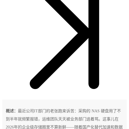
概述：
最近公司IT部门的老张跑来诉苦：采购的 NAS 硬盘用了不
到半年就频繁报错，运维团队天天被业务部门追着骂。这事儿在
2026年的企业级存储圈里不算新鲜——随着国产化替代加速和数据