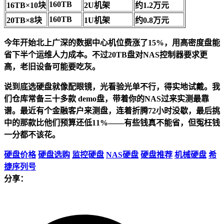
160TB
16TB×10块
2U机架
约1.2万元
160TB
20TB×8块
1U机架
约0.8万元
今年开始北上广深的数据中心机位费涨了15%，用高密度盘能
省下半个运维人力成本。不过20TB盘对NAS控制器要求更
高，老旧设备可能要吃灰。
说到底选硬盘就像配眼镜，光看验光单不行，得实地试戴。我
们仓库常备三十多款 demo盘，带着你的NAS过来实测最靠
谱。最近有个金融客户来测盘，连着折腾72小时没歇，最后挑
中的那款比他们预算还低11%——有些钱真不能省，但冤枉钱
一分都不该花。
硬盘价格
硬盘选购
监控硬盘
NAS硬盘
硬盘推荐
机械硬盘
希
捷序列号
分享：