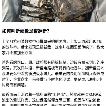
如何判断硬盘是否翻新？
上个月杭州某数据中心批量采购的硬盘，上架两周就出现5%
的故障率。后来发现是翻新盘，这事儿在圈里都传疯了。教大
家几个鉴别土办法：
首先看螺丝口，原厂螺丝都有防拆标贴，边缘有激光刻印的序
列号。其次闻味道，新盘电路板有特有的松香味，翻新盘要么
没味要么带着劣质洗板水味儿。最重要的是用硬盘哨兵查通电
时间，企业盘出厂前会做48小时老化测试，要是显示通电0小
时反而有问题。
最近市面上流通着一批所谓的"工包盘"，其实就是 OEM渠道
流出的测试样品。这些盘虽然便宜两三百，但固件可能被锁
频，用着用着就会突然降速。要买就买正规渠道的彩包零售