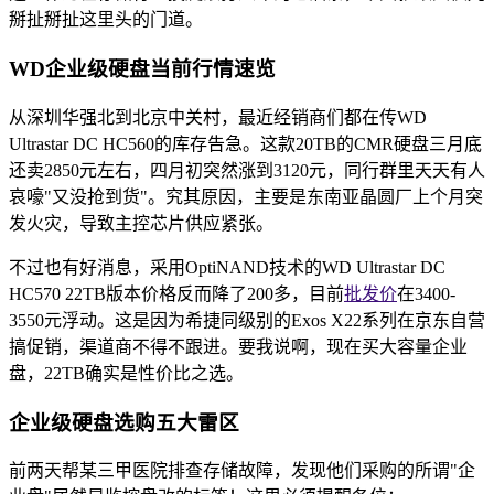
掰扯掰扯这里头的门道。
WD企业级硬盘当前行情速览
从深圳华强北到北京中关村，最近经销商们都在传WD
Ultrastar DC HC560的库存告急。这款20TB的CMR硬盘三月底
还卖2850元左右，四月初突然涨到3120元，同行群里天天有人
哀嚎"又没抢到货"。究其原因，主要是东南亚晶圆厂上个月突
发火灾，导致主控芯片供应紧张。
不过也有好消息，采用OptiNAND技术的WD Ultrastar DC
HC570 22TB版本价格反而降了200多，目前
批发价
在3400-
3550元浮动。这是因为希捷同级别的Exos X22系列在京东自营
搞促销，渠道商不得不跟进。要我说啊，现在买大容量企业
盘，22TB确实是性价比之选。
企业级硬盘选购五大雷区
前两天帮某三甲医院排查存储故障，发现他们采购的所谓"企