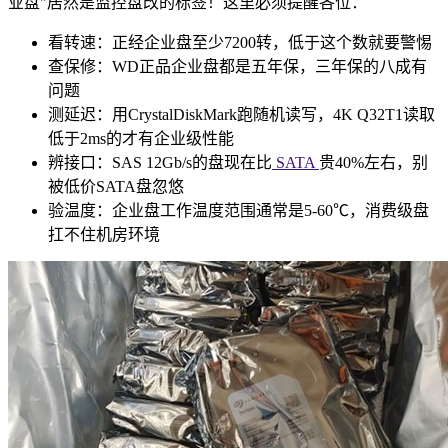
业盘"居然是监控盘改的标签！这里必须提醒各位：
看转速：正经企业盘至少7200转，低于这个数就要警惕
查保修：WD正品企业盘都是五年保，三年保的八成有
问题
测延迟：用CrystalDiskMark跑随机读写，4K Q32T1读取
低于2ms的才有企业级性能
辨接口：SAS 12Gb/s的盘现在比
SATA
贵40%左右，别
被低价SATA盘忽悠
验温度：企业盘工作温度范围通常是5-60℃，消费级盘
扛不住机房环境