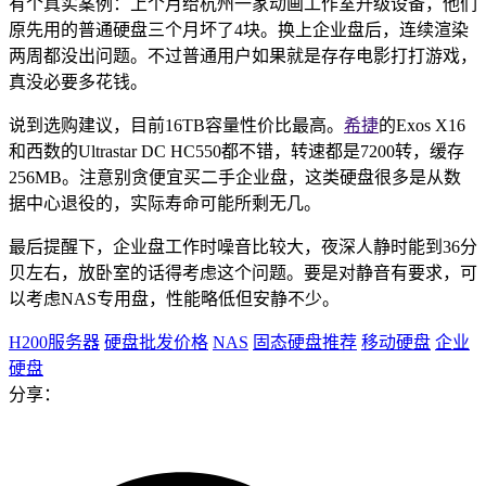
有个真实案例：上个月给杭州一家动画工作室升级设备，他们
原先用的普通硬盘三个月坏了4块。换上企业盘后，连续渲染
两周都没出问题。不过普通用户如果就是存存电影打打游戏，
真没必要多花钱。
说到选购建议，目前16TB容量性价比最高。
希捷
的Exos X16
和西数的Ultrastar DC HC550都不错，转速都是7200转，缓存
256MB。注意别贪便宜买二手企业盘，这类硬盘很多是从数
据中心退役的，实际寿命可能所剩无几。
最后提醒下，企业盘工作时噪音比较大，夜深人静时能到36分
贝左右，放卧室的话得考虑这个问题。要是对静音有要求，可
以考虑NAS专用盘，性能略低但安静不少。
H200服务器
硬盘批发价格
NAS
固态硬盘推荐
移动硬盘
企业
硬盘
分享：