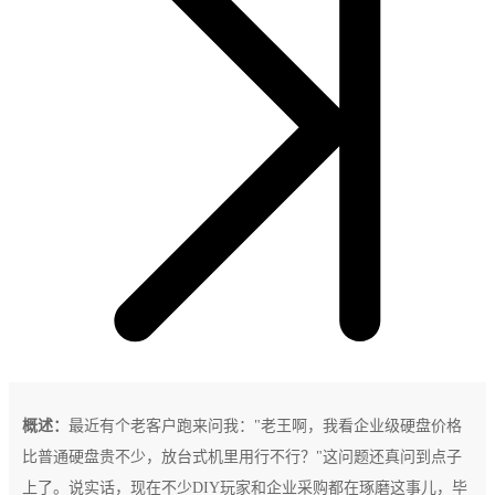
概述：
最近有个老客户跑来问我："老王啊，我看企业级硬盘价格
比普通硬盘贵不少，放台式机里用行不行？"这问题还真问到点子
上了。说实话，现在不少DIY玩家和企业采购都在琢磨这事儿，毕