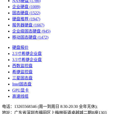
NAS硬盘
(1786)
企业硬盘
(1009)
固态硬盘
(1522)
硬盘推荐
(1947)
服务器硬盘
(1667)
企业级固态硬盘
(945)
移动固态硬盘
(1472)
硬盘报价
2.5寸希捷企业盘
3.5寸希捷企业盘
西数监控盘
希捷监控盘
三星固态盘
Intel固态盘
GPU显卡
高速线缆
电话：13265568346 (周一到周日 8:30-20:30 全年无休);
地址：广东省深圳市福田区上梅林街道卓越城二期B座1303