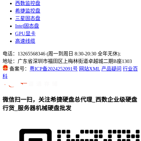
西数监控盘
希捷监控盘
三星固态盘
Intel固态盘
GPU显卡
高速线缆
电话：13265568346 (周一到周日 8:30-20:30 全年无休);
地址：广东省深圳市福田区上梅林街道卓越城二期B座1303
备案号：
粤ICP备2024252091号
网站XML
产品疑问
行业百
科
微信扫一扫，关注希捷硬盘总代理_西数企业级硬盘
行货_服务器机械硬盘批发