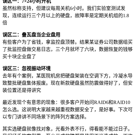
误区一：7×24小时开机
虽然标称支持，但建议每周关机6小时。我们实验室测试发
现，连续运行三个月以上的硬盘，故障率是定期关机组的1.8
倍
误区二：叠瓦盘当企业盘用
有些客户为了省钱，拿监控盘顶替。结果某证券公司数据组买
了批监控盘做交易日志，三个月就坏了六块，数据恢复的钱够
买十块企业盘了
误区三：忽视振动环境
去年有个案例，某医院机房把硬盘架装在空调下方，冷凝水导
致整批硬盘集体报废。现在新款硬盘虽然防震做得好了，但安
装位置还是得讲究
最近发现个有意思的现象：很多客户开始问RAID6和RAID10
怎么选。这说明大家越来越重视数据安全了，是好事。下次可
以专门讲讲不同场景下的阵列方案选择。
其实选硬盘就像找对象，光看外表不行，得看能不能过日子。