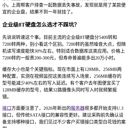
小。上周帮客户排查一起数据丢失事故，发现就是用了某款便
宜的企业盘，结果不到一年就挂了。
企业级8T硬盘怎么选才不踩坑？
先说说转速这个事。目前主流的企业级8T硬盘分5400转和
7200转两种，别小看这个区别。7200转的虽然噪音大点，但随
机读写速度能快30%左右，特别适合数据库这类应用。价格上
7200转的一般贵200-300元，但寿命普遍能多出20万小时。
缓存大小也是个关键指标。现在市面上有128MB、256MB两
种配置，实测在视频监控这类连续写入场景，256MB缓存的
型号能减少40%左右的写入延迟。有个客户去年图便宜买了
128MB缓存的型号，结果32路摄像头同时写入时就频繁报
错。
接口
方面要注意了，2026年新出的
服务器
很多都开始支持U.3
接口，但传统SATA接口的兼容性更好。建议采购前先确认设
备支持哪种接口，我们见过不少客户买错接口类型白花钱的案