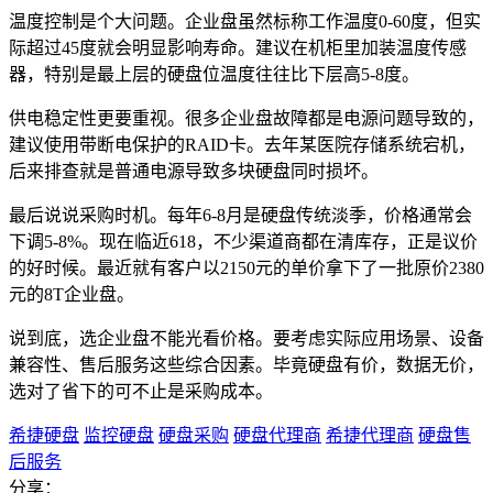
温度控制是个大问题。企业盘虽然标称工作温度0-60度，但实
际超过45度就会明显影响寿命。建议在机柜里加装温度传感
器，特别是最上层的硬盘位温度往往比下层高5-8度。
供电稳定性更要重视。很多企业盘故障都是电源问题导致的，
建议使用带断电保护的RAID卡。去年某医院存储系统宕机，
后来排查就是普通电源导致多块硬盘同时损坏。
最后说说采购时机。每年6-8月是硬盘传统淡季，价格通常会
下调5-8%。现在临近618，不少渠道商都在清库存，正是议价
的好时候。最近就有客户以2150元的单价拿下了一批原价2380
元的8T企业盘。
说到底，选企业盘不能光看价格。要考虑实际应用场景、设备
兼容性、售后服务这些综合因素。毕竟硬盘有价，数据无价，
选对了省下的可不止是采购成本。
希捷硬盘
监控硬盘
硬盘采购
硬盘代理商
希捷代理商
硬盘售
后服务
分享：