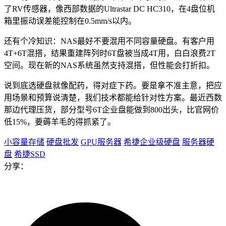
了RV传感器，像西部数据的Ultrastar DC HC310，在4盘位机
箱里振动误差能控制在0.5mm/s以内。
还有个冷知识：NAS最好不要混用不同容量硬盘。有客户用
4T+6T混搭，结果重建阵列时6T盘被当成4T用，白白浪费2T
空间。现在新的NAS系统虽然支持混搭，但性能会打折扣。
说到底选硬盘就像配药，得对症下药。要是拿不准主意，把应
用场景和预算说清楚，我们技术都能给针对性方案。最近西数
那边代理压货，部分型号6T企业盘能做到800出头，比官网价
低15%，要薅羊毛的得抓紧了。
小容量存储
硬盘批发
GPU服务器
希捷企业级硬盘
服务器硬
盘
希捷SSD
分享：