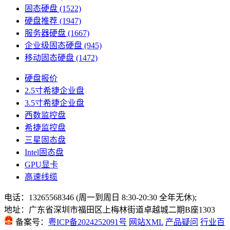
固态硬盘
(1522)
硬盘推荐
(1947)
服务器硬盘
(1667)
企业级固态硬盘
(945)
移动固态硬盘
(1472)
硬盘报价
2.5寸希捷企业盘
3.5寸希捷企业盘
西数监控盘
希捷监控盘
三星固态盘
Intel固态盘
GPU显卡
高速线缆
电话：13265568346 (周一到周日 8:30-20:30 全年无休);
地址：广东省深圳市福田区上梅林街道卓越城二期B座1303
备案号：
粤ICP备2024252091号
网站XML
产品疑问
行业百