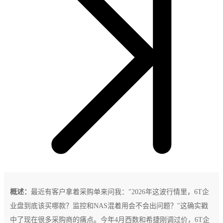
概述：
最近有客户拿着采购单来问我："2026年这波行情里，6T企
业盘到底该买哪款？监控和NAS混着用会不会出问题？"这确实戳
中了现在很多采购商的痛点。今年4月西数和希捷刚调过价，6T企