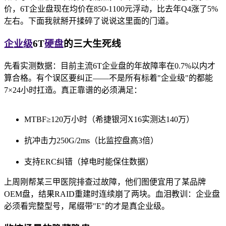
价，6T企业盘现在均价在850-1100元浮动，比去年Q4涨了5%
左右。下面我就掰开揉碎了说说这里面的门道。
企业级
6T
硬盘
的三大生死线
先看实测数据：目前主流6T企业盘的年故障率在0.7%以内才
算合格。有个误区要纠正——不是所有标着"企业级"的都能
7×24小时扛造。真正靠谱的必须满足：
MTBF≥120万小时（希捷银河X16实测达140万）
抗冲击力250G/2ms（比监控盘高3倍）
支持ERC纠错（掉电时能保住数据）
上周刚帮某三甲医院排查过故障，他们图便宜用了某品牌
OEM盘，结果RAID重建时连续崩了两块。血泪教训：企业盘
必须看完整型号，尾缀带"E"的才是真企业级。