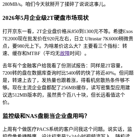
280MB/s。咱们今天就掰开了揉碎了说说这事儿。
2026年5月企业级2T硬盘市场现状
打开京东一看，2T企业盘价格从850到1300元不等。希捷Exos
7E2000现在批发价在920元左右，日立 Ultrastar 7K6000稍微贵
点，要980元上下。为啥差价这么大？主要看三个指标：转
速、缓存和MTBF（平均无
故障
时间）。
去年有个金融客户给我看了份测试报告：同样是2T容量，
7200转的盘在数据库查询时比5400转的快了将近40%。但问题
是，转速上去了，发热量也跟着涨，得看机房散热条件够不
够。现在主流企业盘都配了256MB缓存，读写密集型应用建
议选512MB版本的，虽然贵个百八十块，但长远看值这个
价。
监控级和NAS盘能当企业盘用吗？
上周有个做医疗PACS系统的客户问我这个问题。说实话，监
控盘像希捷酷鹰，设计初衷是7×24小时视频流写入，随机读