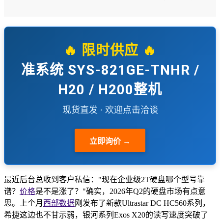
🔥 限时供应 🔥
准系统 SYS-821GE-TNHR /
H20 / H200整机
现货直发 · 欢迎点击洽谈
立即询价 →
最近后台总收到客户私信："现在企业级2T硬盘哪个型号靠
谱？
价格
是不是涨了？"确实，2026年Q2的硬盘市场有点意
思。上个月
西部数据
刚发布了新款Ultrastar DC HC560系列，
希捷这边也不甘示弱，银河系列Exos X20的读写速度突破了