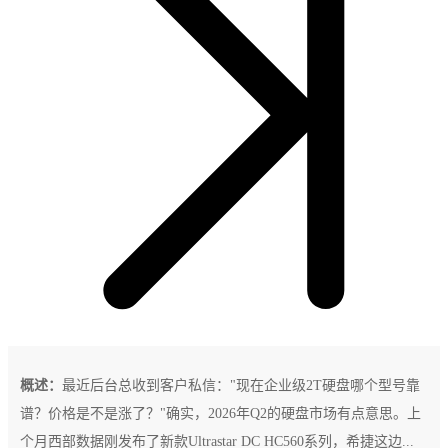
概述：
最近后台总收到客户私信："现在企业级2T硬盘哪个型号靠
谱？价格是不是涨了？"确实，2026年Q2的硬盘市场有点意思。上
个月西部数据刚发布了新款Ultrastar DC HC560系列，希捷这边...