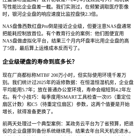
写性能比企业盘差一截。我们实测过，在频繁调取医疗影像
时，银河企业盘的响应速度比监控盘快2.3倍。
NAS盘像西数红盘Pro倒是接近企业级，但要注意NAS盘通常
把能耗控制放首位。有个教育行业的案例：他们图便宜用
NAS盘做虚拟化平台，结果三个月内坏盘率比用企业盘的高
了5倍，最后算上运维成本反而亏了。
企业级硬盘的寿命到底多长？
现在厂商都标称MTBF 200万小时，但实际使用环境千差万
别。我们统计过2025年的返修数据：在恒温恒湿机房，企业盘
平均能用5.7年；放在普通办公室环境，寿命会缩短到4.2年左
右。有个小技巧：每季度用SMART工具检查一次05（重定位
扇区计数）和C5（待重定位扇区）参数，这两个值要是开始
增长，就得准备更换了。
前两天处理过一个典型案例：某政务云平台为了省预算，把退
役的企业盘挪到备份系统继续用。结果去年台风天机房进水，