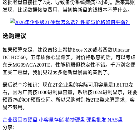
这批老盘直接挂了7块，导致备份系统瘫痪72小时。后来算账
发现，比起数据恢复费用，当初换新盘的钱根本不算什么。
选购建议
如果预算充足，建议直接上希捷Exos X20或者西数Ultrastar
DC HC560，五年质保心里踏实。对价格敏感的话，可以考虑
东芝MG09ACA200TE，性能稍弱但稳定性不错。千万别贪便
宜买工包盘，我们见过太多翻新盘暴雷的案例了。
最后说个冷知识：现在2T企业盘的实际可用容量是1.81TB左
右，因为厂商按1000进制算容量，系统按1024进制显示，还要
预留7%的OP预留空间。所以采购时别按2TB整来算需求，容
易不够用。
企业级固态硬盘
小容量存储
希捷硬盘
硬盘批发
NAS盘
分享：