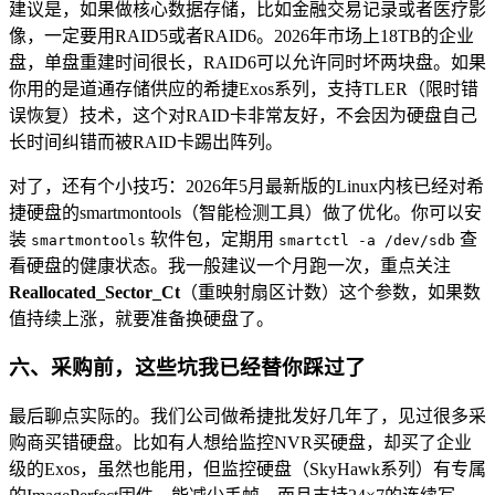
建议是，如果做核心数据存储，比如金融交易记录或者医疗影
像，一定要用RAID5或者RAID6。2026年市场上18TB的企业
盘，单盘重建时间很长，RAID6可以允许同时坏两块盘。如果
你用的是道通存储供应的希捷Exos系列，支持TLER（限时错
误恢复）技术，这个对RAID卡非常友好，不会因为硬盘自己
长时间纠错而被RAID卡踢出阵列。
对了，还有个小技巧：2026年5月最新版的Linux内核已经对希
捷硬盘的smartmontools（智能检测工具）做了优化。你可以安
装
软件包，定期用
查
smartmontools
smartctl -a /dev/sdb
看硬盘的健康状态。我一般建议一个月跑一次，重点关注
Reallocated_Sector_Ct
（重映射扇区计数）这个参数，如果数
值持续上涨，就要准备换硬盘了。
六、采购前，这些坑我已经替你踩过了
最后聊点实际的。我们公司做希捷批发好几年了，见过很多采
购商买错硬盘。比如有人想给监控NVR买硬盘，却买了企业
级的Exos，虽然也能用，但监控硬盘（SkyHawk系列）有专属