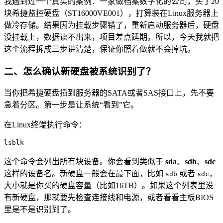
我遇到过一个真实的案例：一家做档案数字化的公司，买了20
块希捷监控硬盘（ST16000VE001），打算装在Linux服务器上
做冷存储。结果因为挂载步骤错了，重新启动服务器后，硬盘
没挂载上，数据读不出来，项目差点延期。所以，今天我就把
这个流程拆成三步讲清楚，保证你照着做就不会掉坑。
二、怎么确认新硬盘被系统识别了？
当你把希捷硬盘插到服务器的SATA或者SAS接口上，先不要
急着分区。第一步是让系统“看到”它。
在Linux终端执行命令：
lsblk
这个命令会列出所有块设备。你会看到类似于
sda
、
sdb
、
sdc
这样的设备名。新硬盘一般会在最下面，比如
或者
，
sdb
sdc
大小就是你买的硬盘容量（比如16TB）。如果这个列表里没
有新硬盘，那就要先检查连接线和电源，或者看看主板BIOS
里是不是识别到了。