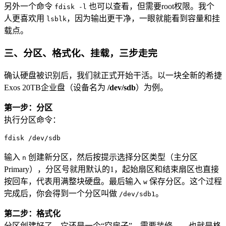
另外一个命令
也可以查看，但需要root权限。我个
fdisk -l
人更喜欢用
，因为输出更干净，一眼就能看到容量和挂
lsblk
载点。
三、分区、格式化、挂载，三步走完
确认硬盘被识别后，我们就正式开始干活。以一块全新的希捷
Exos 20TB企业盘（设备名为
/dev/sdb
）为例。
第一步：分区
执行分区命令：
fdisk /dev/sdb
输入
创建新分区，然后按提示选择分区类型（主分区
n
Primary），分区号就用默认的1，起始扇区和结束扇区也直接
按回车，代表用满整块硬盘。最后输入
保存分区。这个过程
w
完成后，你会得到一个分区叫做
。
/dev/sdb1
第二步：格式化
分区创建好了，它还是一个“空房子”，需要装修——也就是格