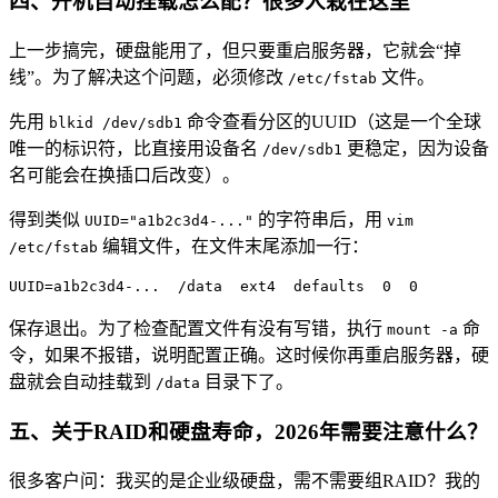
四、开机自动挂载怎么配？很多人栽在这里
上一步搞完，硬盘能用了，但只要重启服务器，它就会“掉
线”。为了解决这个问题，必须修改
文件。
/etc/fstab
先用
命令查看分区的UUID（这是一个全球
blkid /dev/sdb1
唯一的标识符，比直接用设备名
更稳定，因为设备
/dev/sdb1
名可能会在换插口后改变）。
得到类似
的字符串后，用
UUID="a1b2c3d4-..."
vim
编辑文件，在文件末尾添加一行：
/etc/fstab
UUID=a1b2c3d4-... /data ext4 defaults 0 0
保存退出。为了检查配置文件有没有写错，执行
命
mount -a
令，如果不报错，说明配置正确。这时候你再重启服务器，硬
盘就会自动挂载到
目录下了。
/data
五、关于RAID和硬盘寿命，2026年需要注意什么？
很多客户问：我买的是企业级硬盘，需不需要组RAID？我的