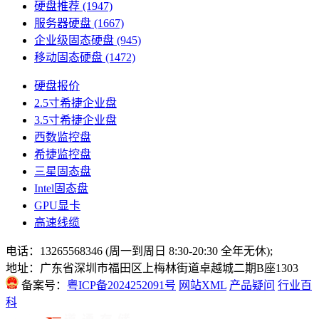
硬盘推荐
(1947)
服务器硬盘
(1667)
企业级固态硬盘
(945)
移动固态硬盘
(1472)
硬盘报价
2.5寸希捷企业盘
3.5寸希捷企业盘
西数监控盘
希捷监控盘
三星固态盘
Intel固态盘
GPU显卡
高速线缆
电话：13265568346 (周一到周日 8:30-20:30 全年无休);
地址：广东省深圳市福田区上梅林街道卓越城二期B座1303
备案号：
粤ICP备2024252091号
网站XML
产品疑问
行业百
科