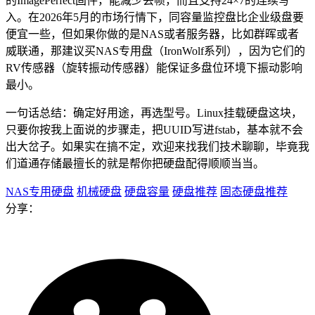
的ImagePerfect固件，能减少丢帧，而且支持24×7的连续写
入。在2026年5月的市场行情下，同容量监控盘比企业级盘要
便宜一些，但如果你做的是NAS或者服务器，比如群晖或者
威联通，那建议买NAS专用盘（IronWolf系列），因为它们的
RV传感器（旋转振动传感器）能保证多盘位环境下振动影响
最小。
一句话总结：确定好用途，再选型号。Linux挂载硬盘这块，
只要你按我上面说的步骤走，把UUID写进fstab，基本就不会
出大岔子。如果实在搞不定，欢迎来找我们技术聊聊，毕竟我
们道通存储最擅长的就是帮你把硬盘配得顺顺当当。
NAS专用硬盘
机械硬盘
硬盘容量
硬盘推荐
固态硬盘推荐
分享：