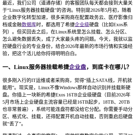
最近，我们公司（道通存储）的客服团队每天都会接到大量关
于“Linux服务器挂载硬盘”的咨询。特别是2026年5月初，随着
企业数字化转型加速，很多采购商在配置政务云、医疗影像归
档或金融
数据库
时，都选用了希捷
企业级
硬盘（比如Exos系
列）。但买回去之后，在Linux系统里怎么挂载、怎么分区、
怎么避免数据丢失，成了大家最头疼的问题。今天，我就以监
控硬盘行业的专业身份，结合2026年最新的市场行情和实操经
验，把这个活儿给你捋得明明白白。
一、Linux服务器挂载希捷
企业盘
，到底卡在哪儿？
很多刚入行的IT运维或者采购商，觉得“插上SATA线，开机就
能用”。现实是，Linux不像Windows那样自动识别并挂载新硬
盘。你插上一块新的希捷Exos 16TB企业级硬盘（目前2026年
5月市场上企业硬盘主流容量已经是16TB起步，18TB、20TB
也非常普遍），系统可能连盘符都没给它分配。你需要手动分
区、格式化、挂载，还得配置开机自动挂载，否则重启后硬盘
就“丢了”。