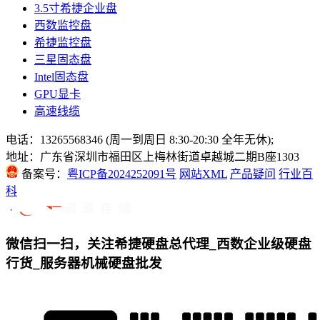
3.5寸希捷企业盘
西数监控盘
希捷监控盘
三星固态盘
Intel固态盘
GPU显卡
高速线缆
电话：13265568346 (周一到周日 8:30-20:30 全年无休);
地址：广东省深圳市福田区上梅林街道卓越城二期B座1303
备案号：
粤ICP备2024252091号
网站XML
产品疑问
行业百
科
微信扫一扫，关注希捷硬盘总代理_西数企业级硬盘
行货_服务器机械硬盘批发