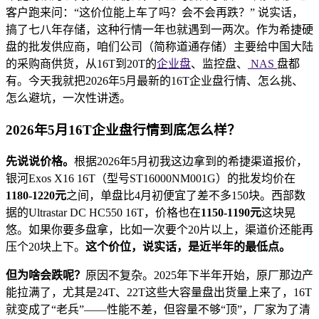
客户跑来问：“这价位能上车了吗？会不会再跌？” 说实话，
搞了七八年存储，这种行情一年也就遇到一两次。作为希捷硬
盘的批发供应商，咱们公司（简称道通存储）主要给中国大陆
的采购商供货，从16T到20T的
企业盘
、监控盘、
NAS
盘都
有。今天我就把2026年5月最新的16T企业盘行情、怎么挑、
怎么避坑，一次性讲透。
2026年5月16T企业盘行情到底怎么样？
先说说价格。
根据2026年5月初我这边拿到的希捷渠道报价，
银河Exos X16 16T（型号ST16000NM001G）的批发均价在
1180-1220元
之间，单盘比4月初便宜了差不多150块。西部数
据的Ultrastar DC HC550 16T，价格也在
1150-1190元
这块晃
悠。如果你要多盘拿，比如一次要个20片以上，渠道价还能再
压个20块上下。
这个价位，说实话，是近半年的最低点。
但为啥会跌呢？
原因不复杂。2025年下半年开始，原厂那边产
能拉满了，尤其是24T、22T这些大容量盘出货量上来了，16T
就变成了“老兵”——性能不差，但容量不够“顶”，厂家为了清