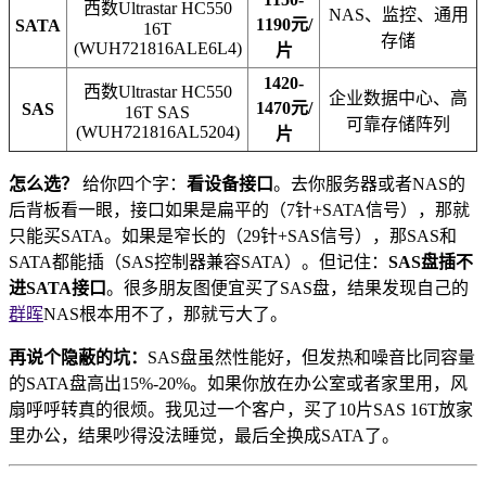
西数Ultrastar HC550
NAS、监控、通用
1190元/
SATA
16T
存储
(WUH721816ALE6L4)
片
1420-
西数Ultrastar HC550
企业数据中心、高
1470元/
SAS
16T SAS
可靠存储阵列
(WUH721816AL5204)
片
怎么选？
给你四个字：
看设备接口
。去你服务器或者NAS的
后背板看一眼，接口如果是扁平的（7针+SATA信号），那就
只能买SATA。如果是窄长的（29针+SAS信号），那SAS和
SATA都能插（SAS控制器兼容SATA）。但记住：
SAS盘插不
进SATA接口
。很多朋友图便宜买了SAS盘，结果发现自己的
群晖
NAS根本用不了，那就亏大了。
再说个隐蔽的坑：
SAS盘虽然性能好，但发热和噪音比同容量
的SATA盘高出15%-20%。如果你放在办公室或者家里用，风
扇呼呼转真的很烦。我见过一个客户，买了10片SAS 16T放家
里办公，结果吵得没法睡觉，最后全换成SATA了。