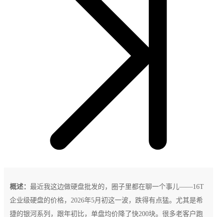
概述：
最近我这边做硬盘批发的，圈子里都在聊一个事儿——16T
企业级硬盘的价格，2026年5月初这一波，跌得有点猛。尤其是希
捷的银河系列，跟年初比，单盘均价降了快200块。很多老客户跑