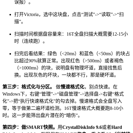
误报）。
打开Victoria，选中这块盘，点击“测试”->“读取”->“扫
描”。
扫描时间根据盘容量来：16T全盘扫描大概需要12-15小
时（连续跑）。
扫完后看结果：绿色（<20ms）和蓝色（<50ms）的块占
比超过90%就算正常。出现红色（>500ms）或者褐色
（>1000ms）的块，说明盘有物理坏道，直接找售后
换。出现灰色的坏块，一块都不行，那是硬坏道。
第三步：格式化与分区。
做
慢速格式化
，别点快速。在
Windows下，右键“管理”->“磁盘管理”->选择盘->右键“格式
化”->把“执行快速格式化”的勾去掉。慢速格式会全盘写入
零，等于做第二遍坏道检测。16T慢速格式大概要跑8-10小
时。这一步能筛出盘片潜在的“暗伤”。
第四步：做SMART快照。
用
CrystalDiskInfo 9.6
或者
Hard