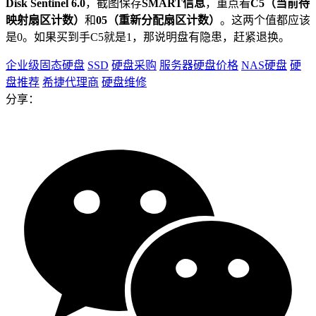
Disk Sentinel 6.0
，截图保存
SMART信息
，重点看
C5（当前待
映射扇区计数）
和
05（重新分配扇区计数）
。这两个值都应该
是0。如果买到手C5就是1，那说明盘有隐患，赶紧退换。
企业级固态硬盘
SSD
硬盘采购
服务器硬盘价格
NAS硬盘
硬
盘推荐
希捷代理商
硬盘维修
分享：