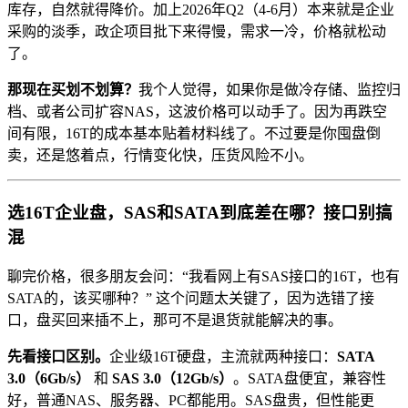
库存，自然就得降价。加上2026年Q2（4-6月）本来就是企业
采购的淡季，政企项目批下来得慢，需求一冷，价格就松动
了。
那现在买划不划算？
我个人觉得，如果你是做冷存储、监控归
档、或者公司扩容NAS，这波价格可以动手了。因为再跌空
间有限，16T的成本基本贴着材料线了。不过要是你囤盘倒
卖，还是悠着点，行情变化快，压货风险不小。
选16T企业盘，SAS和SATA到底差在哪？接口别搞
混
聊完价格，很多朋友会问：“我看网上有SAS接口的16T，也有
SATA的，该买哪种？” 这个问题太关键了，因为选错了接
口，盘买回来插不上，那可不是退货就能解决的事。
先看接口区别。
企业级16T硬盘，主流就两种接口：
SATA
3.0（6Gb/s）
和
SAS 3.0（12Gb/s）
。SATA盘便宜，兼容性
好，普通NAS、服务器、PC都能用。SAS盘贵，但性能更