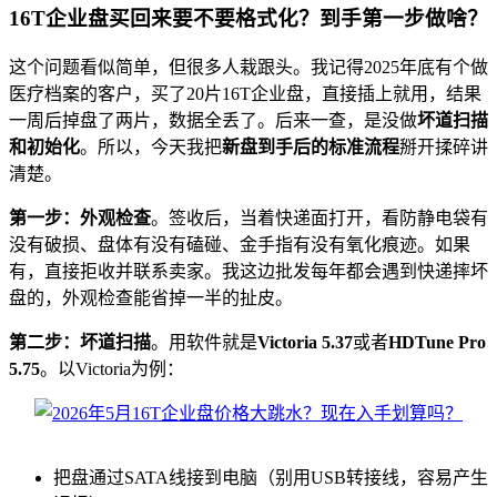
16T企业盘买回来要不要格式化？到手第一步做啥？
这个问题看似简单，但很多人栽跟头。我记得2025年底有个做
医疗档案的客户，买了20片16T企业盘，直接插上就用，结果
一周后掉盘了两片，数据全丢了。后来一查，是没做
坏道扫描
和初始化
。所以，今天我把
新盘到手后的标准流程
掰开揉碎讲
清楚。
第一步：外观检查
。签收后，当着快递面打开，看防静电袋有
没有破损、盘体有没有磕碰、金手指有没有氧化痕迹。如果
有，直接拒收并联系卖家。我这边批发每年都会遇到快递摔坏
盘的，外观检查能省掉一半的扯皮。
第二步：坏道扫描
。用软件就是
Victoria 5.37
或者
HDTune Pro
5.75
。以Victoria为例：
把盘通过SATA线接到电脑（别用USB转接线，容易产生