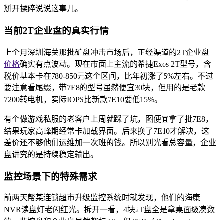
掰开揉碎说说这事儿。
当前2T企业盘的真实行情
上个月深圳海关那批矿盘冲击市场后，正经渠道的2T企业盘
价格
确实有点波动。现在市面上主流的希捷Exos 2T型号，含
税价基本卡在780-850元这个区间，比年初涨了5%左右。不过
要注意看尾缀，带7E8的型号虽然便宜30块，但用的是老款
7200转电机，实际IOPS比新款7E10要低15%。
有个做游戏私服的老客户上周就踩了坑，图便宜拿了批7E8，
结果玩家高峰期经常卡加载界面。后来换了7E10才解决，这
差价还不够他们运维加一次班的钱。所以别光看总容量，企业
盘讲究的是持续稳定输出。
监控场景下的特殊需求
前两天帮某连锁超市升级监控系统时就发现，他们的海康
NVR读盘灯老闪红光。拆开一看，4块2T盘全是拿桌面级凑数