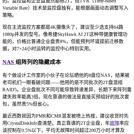
的。监控盘和企业盘虽然都标2T，但TVR（Time-based
Variable Rate）技术是监控盘独有，能根据画面动态调整写入
策略。
现在主流监控方案都是4K摄像头了，建议至少选支持64路
1080p并发的型号。像希捷SkyHawk AI 2T这种带健康管理功
能的，价格比普通企业盘贵8%，但能预判坏道提前迁移数
据，对7×24小时运转的监控中心特别实用。
NAS
组阵列的隐藏成本
有个做设计工作室的小伙子在论坛晒他的8盘位NAS，结果被
老司机们一眼看破问题——他用的是不同批次的2T盘混组
RAID5。企业盘批次不同可能导致转速差异，长期下来阵列重
建失败率能高3倍。现在靠谱的做法是直接买预组好的批次套
包，虽然贵5%但省心。
最近西数就因为PMR和CMR混发被喷上热搜，建议收货时先
用CrystalDiskInfo查清楚。真正靠谱的2T企业盘，年
故障
率应
该控制在0.5%以下，平均无故障时间超过200万小时才算及