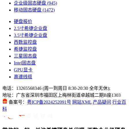
企业级固态硬盘
(945)
移动固态硬盘
(1472)
硬盘报价
2.5寸希捷企业盘
3.5寸希捷企业盘
西数监控盘
希捷监控盘
三星固态盘
Intel固态盘
GPU显卡
高速线缆
电话：13265568346 (周一到周日 8:30-20:30 全年无休);
地址：广东省深圳市福田区上梅林街道卓越城二期B座1303
备案号：
粤ICP备2024252091号
网站XML
产品疑问
行业百
科