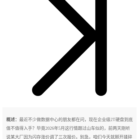
概述：
最近不少做数据中心的朋友都在问，现在企业级2T硬盘到底
值不值得入手？毕竟2026年5月这行情跟过山车似的，前两天刚听
说某大厂因为闪存涨价调了三次报价。别急，咱们今天就掰开揉碎