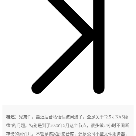
概述：
兄弟们，最近后台私信快被问爆了，全是关于“2.5寸NAS硬
盘”的问题。特别是到了2026年5月这个节点，很多做24小时不间断
存储的哥们儿，不管是搞家庭影音库，还是公司小型文件服务器，