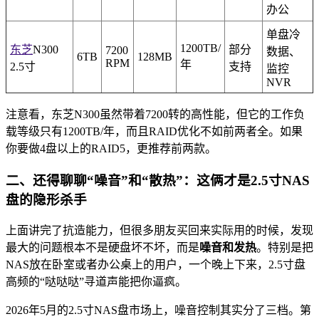
办公
单盘冷
1200TB/
东芝
N300
部分
7200
数据、
6TB
128MB
RPM
年
2.5寸
支持
监控
NVR
注意看，东芝N300虽然带着7200转的高性能，但它的工作负
载等级只有1200TB/年，而且RAID优化不如前两者全。如果
你要做4盘以上的RAID5，更推荐前两款。
二、还得聊聊“噪音”和“散热”：这俩才是2.5寸NAS
盘的隐形杀手
上面讲完了抗造能力，但很多朋友买回来实际用的时候，发现
最大的问题根本不是硬盘坏不坏，而是
噪音和发热
。特别是把
NAS放在卧室或者办公桌上的用户，一个晚上下来，2.5寸盘
高频的“哒哒哒”寻道声能把你逼疯。
2026年5月的2.5寸NAS盘市场上，噪音控制其实分了三档。第