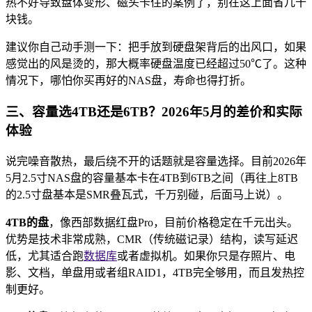
热不好导致盘体变形、磁头卡住的案例了，别在这上面省几十
块钱。
建议你自己动手测一下：把手放到硬盘架背后的出风口，如果
感觉出的风是烫的，那大概率硬盘温度已经超过50℃了。这种
情况下，哪怕你买再好的NAS盘，寿命也得打折。
三、容量选4TB还是6TB？2026年5月的差价和实际
体验
说完噪音散热，最后绕不开的话题就是容量选择。目前2026年
5月2.5寸NAS盘的容量基本卡在4TB到6TB之间（再往上8TB
的2.5寸盘基本是SMR叠瓦式，千万别碰，后面马上说）。
4TB的盘
，像西部数据红盘Pro，目前价格稳定在千元出头。
优势是技术非常成熟，CMR（传统磁记录）结构，读写延迟
低，尤其适合跑
数据库
或者虚拟机。如果你只是存照片、电
影、文档，单盘用或者组RAID1，4TB完全够用，而且发热控
制更好。