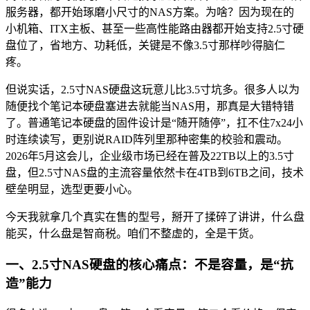
服务器，都开始琢磨小尺寸的NAS方案。为啥？因为现在的
小机箱、ITX主板、甚至一些高性能路由器都开始支持2.5寸硬
盘位了，省地方、功耗低，关键是不像3.5寸那样吵得脑仁
疼。
但说实话，2.5寸NAS硬盘这玩意儿比3.5寸坑多。很多人以为
随便找个笔记本硬盘塞进去就能当NAS用，那真是大错特错
了。普通笔记本硬盘的固件设计是“随开随停”，扛不住7x24小
时连续读写，更别说RAID阵列里那种密集的校验和震动。
2026年5月这会儿，企业级市场已经在普及22TB以上的3.5寸
盘，但2.5寸NAS盘的主流容量依然卡在4TB到6TB之间，技术
壁垒明显，选型更要小心。
今天我就拿几个真实在售的型号，掰开了揉碎了讲讲，什么盘
能买，什么盘是智商税。咱们不整虚的，全是干货。
一、2.5寸NAS硬盘的核心痛点：不是容量，是“抗
造”能力