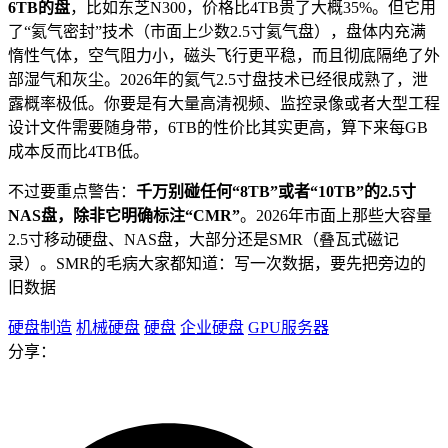
6TB的盘
，比如东芝N300，价格比4TB贵了大概35%。但它用
了“氦气密封”技术（市面上少数2.5寸氦气盘），盘体内充满
惰性气体，空气阻力小，磁头飞行更平稳，而且彻底隔绝了外
部湿气和灰尘。2026年的氦气2.5寸盘技术已经很成熟了，泄
露概率极低。你要是有大量高清视频、监控录像或者大型工程
设计文件需要随身带，6TB的性价比其实更高，算下来每GB
成本反而比4TB低。
不过要重点警告：
千万别碰任何“8TB”或者“10TB”的2.5寸
NAS盘，除非它明确标注“CMR”
。2026年市面上那些大容量
2.5寸移动硬盘、NAS盘，大部分还是SMR（叠瓦式磁记
录）。SMR的毛病大家都知道：写一次数据，要先把旁边的
旧数据
硬盘制造
机械硬盘
硬盘
企业硬盘
GPU服务器
分享：