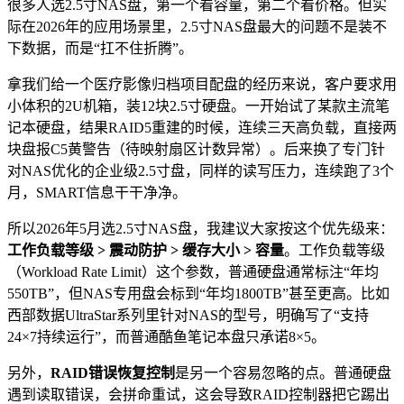
很多人选2.5寸NAS盘，第一个看容量，第二个看价格。但实
际在2026年的应用场景里，2.5寸NAS盘最大的问题不是装不
下数据，而是“扛不住折腾”。
拿我们给一个医疗影像归档项目配盘的经历来说，客户要求用
小体积的2U机箱，装12块2.5寸硬盘。一开始试了某款主流笔
记本硬盘，结果RAID5重建的时候，连续三天高负载，直接两
块盘报C5黄警告（待映射扇区计数异常）。后来换了专门针
对NAS优化的企业级2.5寸盘，同样的读写压力，连续跑了3个
月，SMART信息干干净净。
所以2026年5月选2.5寸NAS盘，我建议大家按这个优先级来：
工作负载等级 > 震动防护 > 缓存大小 > 容量
。工作负载等级
（Workload Rate Limit）这个参数，普通硬盘通常标注“年均
550TB”，但NAS专用盘会标到“年均1800TB”甚至更高。比如
西部数据UltraStar系列里针对NAS的型号，明确写了“支持
24×7持续运行”，而普通酷鱼笔记本盘只承诺8×5。
另外，
RAID错误恢复控制
是另一个容易忽略的点。普通硬盘
遇到读取错误，会拼命重试，这会导致RAID控制器把它踢出