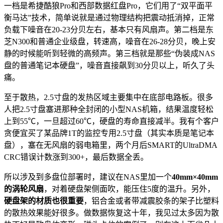
一档是希捷酷狼Pro和西部数据红盘Pro，它们用了“双平面平
衡马达”技术，简单说就是通过物理结构把震动抵消掉，正常
负载下噪音在20-23分贝左右，基本只有风扇声。第二档是东
芝N300和普通企业级盘，转速高，噪音在26-28分贝，晚上安
静的时候能听到轻微的高频声。第三档就是那些“伪装成NAS
盘的普通笔记本硬盘”，噪音直接飙到30分贝以上，听久了头
痛。
至于散热，2.5寸盘的发热区域主要集中在底部电路板。很多
人把2.5寸盘塞进那种全封闭的小型NAS机箱，结果温度轻松
上到55℃，一旦超过60℃，硬盘的寿命直接减半。我有个客户
贪便宜买了某品牌1T的监控专用2.5寸盘（其实本质是笔记本
盘），塞在无风扇的弱电箱里，两个月后SMART的UltraDMA
CRC错误计数涨到300+，最后数据全丢。
所以涉及到多盘位部署时，建议在NAS里加一个
40mm×40mm
的涡轮风扇
，对着硬盘架侧面吹，能压住5度的温升。另外，
硬盘架的材质也很重要
，铝合金或者带减震胶条的架子比塑料
的散热效果能好很多。做数据恢复这十年，我见过太多因为散