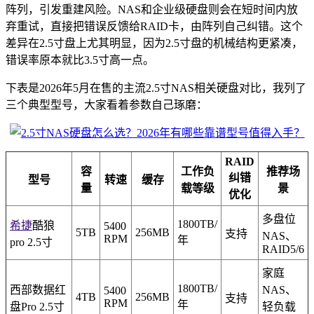
阵列，引发重建风险。NAS和企业级硬盘则会在短时间内放
弃重试，直接把错误反馈给RAID卡，由阵列自己纠错。这个
差异在2.5寸盘上尤其明显，因为2.5寸盘的机械结构更紧凑，
错误率原本就比3.5寸高一点。
下表是2026年5月在售的主流2.5寸NAS相关硬盘对比，我列了
三个典型型号，大家看着参数自己琢磨：
RAID
容
工作负
推荐场
纠错
型号
转速
缓存
量
载等级
景
优化
多盘位
1800TB/
希捷
酷狼
5400
5TB
256MB
支持
NAS、
RPM
年
pro 2.5寸
RAID5/6
家庭
1800TB/
西部数据红
NAS、
5400
4TB
256MB
支持
RPM
年
盘Pro 2.5寸
轻负载