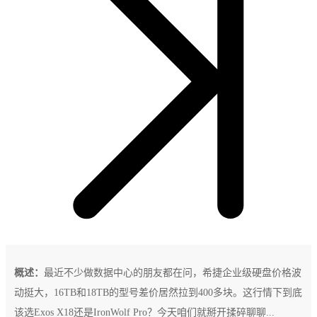
概述：
最近不少做数据中心的朋友都在问，希捷企业级硬盘价格波
动挺大，16TB和18TB的型号差价居然拉到400多块。这行情下到底
该选Exos X18还是IronWolf Pro？今天咱们就掰开揉碎聊聊...