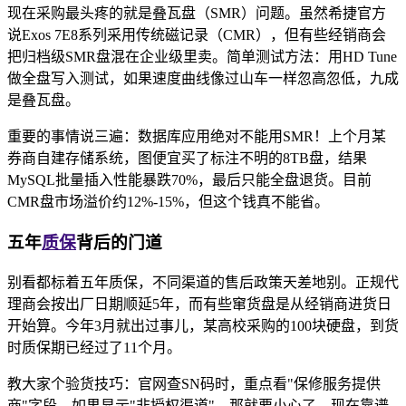
现在采购最头疼的就是叠瓦盘（SMR）问题。虽然希捷官方
说Exos 7E8系列采用传统磁记录（CMR），但有些经销商会
把归档级SMR盘混在企业级里卖。简单测试方法：用HD Tune
做全盘写入测试，如果速度曲线像过山车一样忽高忽低，九成
是叠瓦盘。
重要的事情说三遍：数据库应用绝对不能用SMR！上个月某
券商自建存储系统，图便宜买了标注不明的8TB盘，结果
MySQL批量插入性能暴跌70%，最后只能全盘退货。目前
CMR盘市场溢价约12%-15%，但这个钱真不能省。
五年
质保
背后的门道
别看都标着五年质保，不同渠道的售后政策天差地别。正规代
理商会按出厂日期顺延5年，而有些窜货盘是从经销商进货日
开始算。今年3月就出过事儿，某高校采购的100块硬盘，到货
时质保期已经过了11个月。
教大家个验货技巧：官网查SN码时，重点看"保修服务提供
商"字段。如果显示"非授权渠道"，那就要小心了。现在靠谱