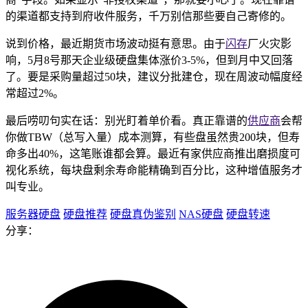
的渠道都支持到府收件服务，千万别信那些要自己寄修的。
说到价格，最近期货市场波动挺有意思。由于
闪存
厂火灾影
响，5月8号那天企业级硬盘集体涨价3-5%，但到月中又回落
了。要是采购量超过50块，建议分批建仓，现在周波动幅度经
常超过2%。
最后唠叨句实在话：别光盯着单价看。真正靠谱的
供应商
会帮
你做TBW（总写入量）成本测算，有些盘虽然贵200块，但寿
命多出40%，这笔账谁都会算。最近有家供应商推出磨损度可
视化系统，每块盘剩余寿命能精确到百分比，这种增值服务才
叫专业。
服务器硬盘
硬盘推荐
硬盘真伪鉴别
NAS硬盘
硬盘转速
分享：