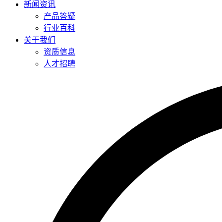
新闻资讯
产品答疑
行业百科
关于我们
资质信息
人才招聘