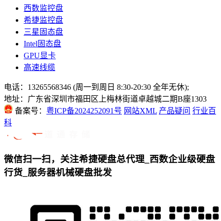
西数监控盘
希捷监控盘
三星固态盘
Intel固态盘
GPU显卡
高速线缆
电话：13265568346 (周一到周日 8:30-20:30 全年无休);
地址：广东省深圳市福田区上梅林街道卓越城二期B座1303
备案号：
粤ICP备2024252091号
网站XML
产品疑问
行业百
科
微信扫一扫，关注希捷硬盘总代理_西数企业级硬盘
行货_服务器机械硬盘批发