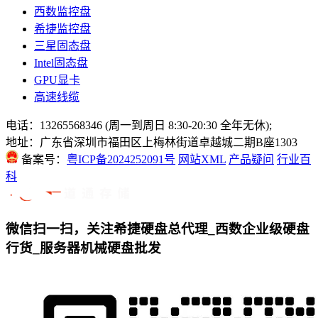
西数监控盘
希捷监控盘
三星固态盘
Intel固态盘
GPU显卡
高速线缆
电话：13265568346 (周一到周日 8:30-20:30 全年无休);
地址：广东省深圳市福田区上梅林街道卓越城二期B座1303
备案号：
粤ICP备2024252091号
网站XML
产品疑问
行业百
科
微信扫一扫，关注希捷硬盘总代理_西数企业级硬盘
行货_服务器机械硬盘批发