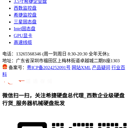
3.5寸希捷企业盘
西数监控盘
希捷监控盘
三星固态盘
Intel固态盘
GPU显卡
高速线缆
电话：13265568346 (周一到周日 8:30-20:30 全年无休);
地址：广东省深圳市福田区上梅林街道卓越城二期B座1303
备案号：
粤ICP备2024252091号
网站XML
产品疑问
行业百
科
微信扫一扫，关注希捷硬盘总代理_西数企业级硬盘
行货_服务器机械硬盘批发