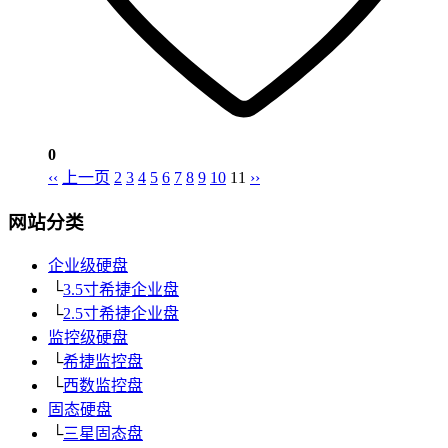
0
‹‹
上一页
2
3
4
5
6
7
8
9
10
11
››
网站分类
企业级硬盘
└
3.5寸希捷企业盘
└
2.5寸希捷企业盘
监控级硬盘
└
希捷监控盘
└
西数监控盘
固态硬盘
└
三星固态盘