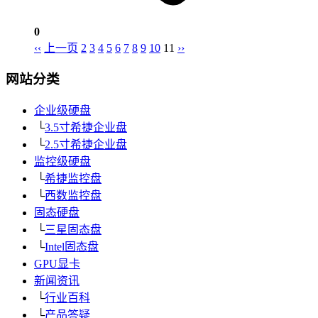
0
‹‹
上一页
2
3
4
5
6
7
8
9
10
11
››
网站分类
企业级硬盘
└
3.5寸希捷企业盘
└
2.5寸希捷企业盘
监控级硬盘
└
希捷监控盘
└
西数监控盘
固态硬盘
└
三星固态盘
└
Intel固态盘
GPU显卡
新闻资讯
└
行业百科
└
产品答疑