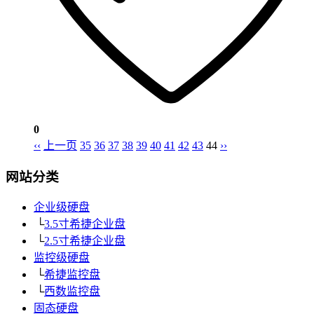
0
‹‹
上一页
35
36
37
38
39
40
41
42
43
44
››
网站分类
企业级硬盘
└
3.5寸希捷企业盘
└
2.5寸希捷企业盘
监控级硬盘
└
希捷监控盘
└
西数监控盘
固态硬盘