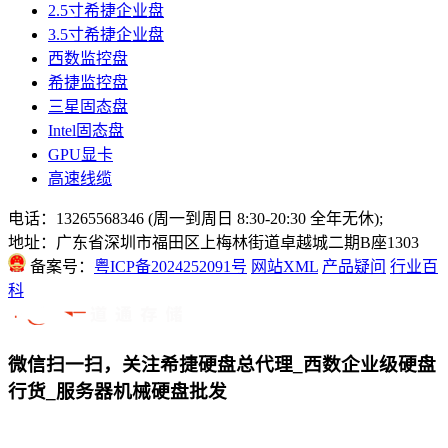
2.5寸希捷企业盘
3.5寸希捷企业盘
西数监控盘
希捷监控盘
三星固态盘
Intel固态盘
GPU显卡
高速线缆
电话：13265568346 (周一到周日 8:30-20:30 全年无休);
地址：广东省深圳市福田区上梅林街道卓越城二期B座1303
备案号：
粤ICP备2024252091号
网站XML
产品疑问
行业百
科
微信扫一扫，关注希捷硬盘总代理_西数企业级硬盘
行货_服务器机械硬盘批发