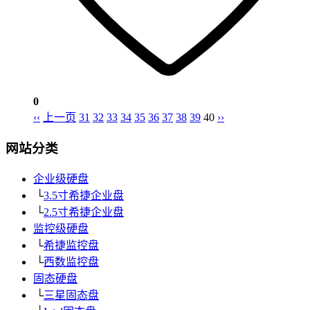
0
‹‹
上一页
31
32
33
34
35
36
37
38
39
40
››
网站分类
企业级硬盘
└
3.5寸希捷企业盘
└
2.5寸希捷企业盘
监控级硬盘
└
希捷监控盘
└
西数监控盘
固态硬盘
└
三星固态盘