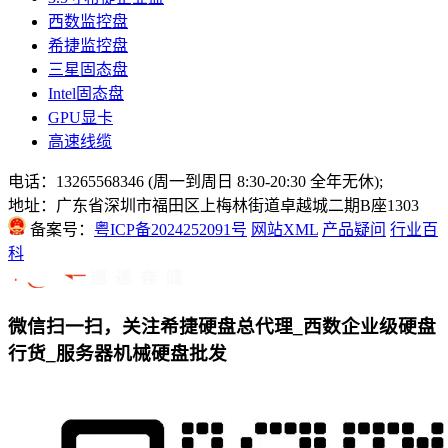
西数监控盘
希捷监控盘
三星固态盘
Intel固态盘
GPU显卡
高速线缆
电话：13265568346 (周一到周日 8:30-20:30 全年无休);
地址：广东省深圳市福田区上梅林街道卓越城二期B座1303
备案号：
粤ICP备2024252091号
网站XML
产品疑问
行业百
科
微信扫一扫，关注希捷硬盘总代理_西数企业级硬盘
行货_服务器机械硬盘批发