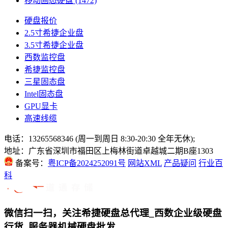
移动固态硬盘
(1472)
硬盘报价
2.5寸希捷企业盘
3.5寸希捷企业盘
西数监控盘
希捷监控盘
三星固态盘
Intel固态盘
GPU显卡
高速线缆
电话：13265568346 (周一到周日 8:30-20:30 全年无休);
地址：广东省深圳市福田区上梅林街道卓越城二期B座1303
备案号：
粤ICP备2024252091号
网站XML
产品疑问
行业百
科
微信扫一扫，关注希捷硬盘总代理_西数企业级硬盘
行货_服务器机械硬盘批发