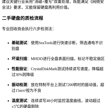
建议关键行业采用"消磁+覆写"双重处理，既能满足《网络安
全法》要求，又能保留硬盘再利用价值。
二手硬盘的质检流程
专业回收商会执行六步检测法：
基础测试
：使用SeaTools进行快速诊断，筛选通电不识
别盘
坏道扫描
：MHDD进行全盘表面扫描，标记不稳定扇区
性能验证
：CrystalDiskMark测试持续读写速度，降幅超
过30%则降级
振动检测
：放在特制平台上测试7200转时的振动值，超
过15m/s²视为不良
温度测试
：连续读写48小时监控温度曲线，波动超过
±5℃的硬盘剔除