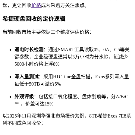
盘，更让回收
价格
成为采购方关注焦点。
希捷硬盘回收的定价逻辑
当前回收市场主要依据三个维度评估价格：
通电时长检测
：通过SMART工具读取05、0A、C5等关
键参数，企业级硬盘通常以3万小时为分水岭，每减少
5000小时价格上浮8%
写入量测试
：采用HD Tune全盘扫描，Exos系列写入量
每低于50TB可溢价5%
外观评级
：包括接口氧化程度、盘体划痕等，分A/B/C
** ，价差可达15%
以2025年11月深圳华强北市场报价为例，8TB希捷Exos 7E8系
列不同成色回收价：