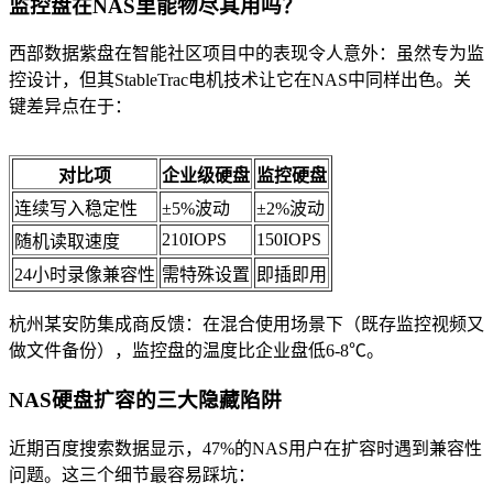
监控盘在NAS里能物尽其用吗？
西部数据紫盘在智能社区项目中的表现令人意外：虽然专为监
控设计，但其StableTrac电机技术让它在NAS中同样出色。关
键差异点在于：
对比项
企业级硬盘
监控硬盘
连续写入稳定性
±5%波动
±2%波动
210IOPS
150IOPS
随机读取速度
24小时录像兼容性
需特殊设置
即插即用
杭州某安防集成商反馈：在混合使用场景下（既存监控视频又
做文件备份），监控盘的温度比企业盘低6-8℃。
NAS硬盘扩容的三大隐藏陷阱
近期百度搜索数据显示，47%的NAS用户在扩容时遇到兼容性
问题。这三个细节最容易踩坑：