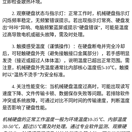
立即检查散热环境。
2. 观察硬盘状态与指示灯：正常工作时，机械硬盘指示灯
闪烁频率稳定，无频繁错误提示。若出现指示灯常亮、硬盘发
出“咔咔”异响、电脑频繁蓝屏或提示“硬盘错误”，可能是温度
过高导致电机或磁头故障，需及时处理。
3. 触摸感受温度（谨慎操作）：在硬盘断电并完全冷却
后，可轻触硬盘外壳（避免接触接口金属部分），若手感明显
发烫（接近或超过人体体温），说明温度已超出正常范围。需
注意，机械硬盘外壳温度通常比内部核心温度低5-10℃，触摸
时以“温热不烫手”为安全标准。
4. 关注性能变化：当机械硬盘温度过高时，可能出现读写
速度下降、文件传输卡顿、数据保存失败等问题。若排除软件
冲突或系统故障，可通过对比不同时间的传输速度，判断温度
是否影响了硬盘性能。
机械硬盘的正常工作温度一般为环境温度10-35℃、内部温度
30-50℃，超过55℃需及时处理。通过专业软件监测、观察硬