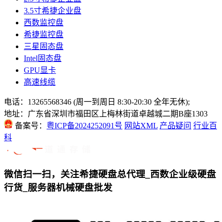
3.5寸希捷企业盘
西数监控盘
希捷监控盘
三星固态盘
Intel固态盘
GPU显卡
高速线缆
电话：13265568346 (周一到周日 8:30-20:30 全年无休);
地址：广东省深圳市福田区上梅林街道卓越城二期B座1303
备案号：
粤ICP备2024252091号
网站XML
产品疑问
行业百
科
微信扫一扫，关注希捷硬盘总代理_西数企业级硬盘
行货_服务器机械硬盘批发