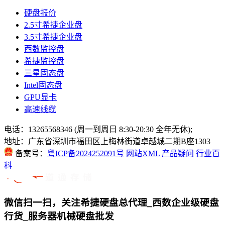
硬盘报价
2.5寸希捷企业盘
3.5寸希捷企业盘
西数监控盘
希捷监控盘
三星固态盘
Intel固态盘
GPU显卡
高速线缆
电话：13265568346 (周一到周日 8:30-20:30 全年无休);
地址：广东省深圳市福田区上梅林街道卓越城二期B座1303
备案号：
粤ICP备2024252091号
网站XML
产品疑问
行业百
科
微信扫一扫，关注希捷硬盘总代理_西数企业级硬盘
行货_服务器机械硬盘批发