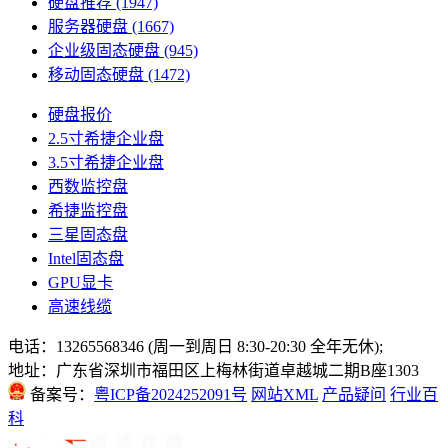
硬盘推荐
(1947)
服务器硬盘
(1667)
企业级固态硬盘
(945)
移动固态硬盘
(1472)
硬盘报价
2.5寸希捷企业盘
3.5寸希捷企业盘
西数监控盘
希捷监控盘
三星固态盘
Intel固态盘
GPU显卡
高速线缆
电话：13265568346 (周一到周日 8:30-20:30 全年无休);
地址：广东省深圳市福田区上梅林街道卓越城二期B座1303
备案号：
粤ICP备2024252091号
网站XML
产品疑问
行业百
科