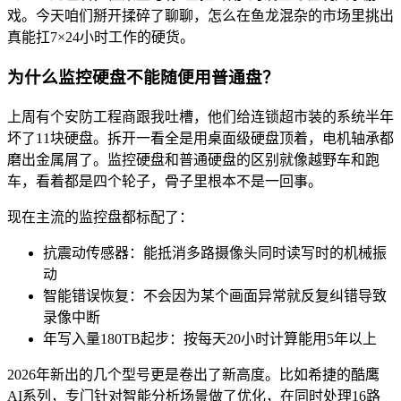
戏。今天咱们掰开揉碎了聊聊，怎么在鱼龙混杂的市场里挑出
真能扛7×24小时工作的硬货。
为什么监控硬盘不能随便用普通盘？
上周有个安防工程商跟我吐槽，他们给连锁超市装的系统半年
坏了11块硬盘。拆开一看全是用桌面级硬盘顶着，电机轴承都
磨出金属屑了。监控硬盘和普通硬盘的区别就像越野车和跑
车，看着都是四个轮子，骨子里根本不是一回事。
现在主流的监控盘都标配了：
抗震动传感器：能抵消多路摄像头同时读写时的机械振
动
智能错误恢复：不会因为某个画面异常就反复纠错导致
录像中断
年写入量180TB起步：按每天20小时计算能用5年以上
2026年新出的几个型号更是卷出了新高度。比如希捷的酷鹰
AI系列，专门针对智能分析场景做了优化，在同时处理16路