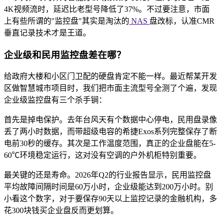
4K视频流时，延迟比老型号降低了37%。不过要注意，市面
上有些所谓的"监控盘"其实是淘汰的
NAS
盘改标，认准CMR
垂直记录技术才是王道。
企业级和民用监控盘差在哪？
给政府大楼和小区门卫配的硬盘肯定不能一样。最近帮某开发
区做智慧城市项目时，我们把市面主流型号全测了个遍，发现
企业级监控盘有三个杀手锏：
首先是掉电保护。去年台风天有个数据中心停电，民用盘录像
丢了两小时数据，而带超级电容的希捷Exos系列完整保存了断
电前30秒的缓存。其次是工作温度范围，真正的企业盘能在5-
60℃环境稳定运行，这对没有空调的户外机柜特别重要。
最关键的还是寿命。2026年Q2的行业报告显示，民用监控盘
平均故障间隔时间是60万小时，企业级能达到200万小时。别
小看这个数字，对于要保存90天以上监控记录的金融机构，多
花300块钱买企业盘反而更划算。