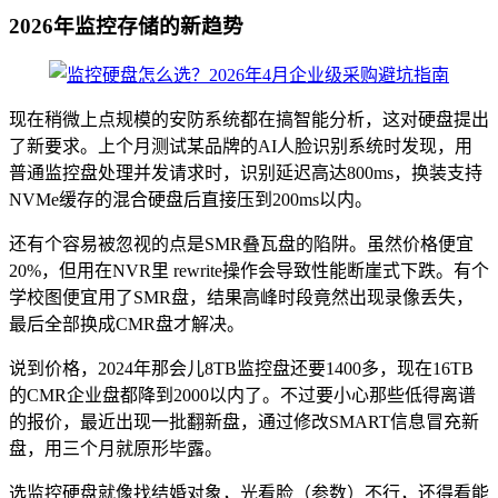
2026年监控存储的新趋势
现在稍微上点规模的安防系统都在搞智能分析，这对硬盘提出
了新要求。上个月测试某品牌的AI人脸识别系统时发现，用
普通监控盘处理并发请求时，识别延迟高达800ms，换装支持
NVMe缓存的混合硬盘后直接压到200ms以内。
还有个容易被忽视的点是SMR叠瓦盘的陷阱。虽然价格便宜
20%，但用在NVR里 rewrite操作会导致性能断崖式下跌。有个
学校图便宜用了SMR盘，结果高峰时段竟然出现录像丢失，
最后全部换成CMR盘才解决。
说到价格，2024年那会儿8TB监控盘还要1400多，现在16TB
的CMR企业盘都降到2000以内了。不过要小心那些低得离谱
的报价，最近出现一批翻新盘，通过修改SMART信息冒充新
盘，用三个月就原形毕露。
选监控硬盘就像找结婚对象，光看脸（参数）不行，还得看能