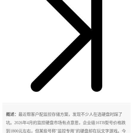
概述：
最近帮客户配监控存储方案，发现不少人在选硬盘时踩了
坑。2026年4月的监控硬盘市场有点意思，企业级16TB型号价格跌
到1800元左右，但某些号称"监控专用"的硬盘却在玩文字游戏。今