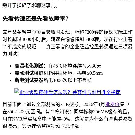
掰开了揉碎了聊聊这事儿。
先看转速还是先看故障率？
去年某金融中心项目验收时发现，标称7200转的硬盘实际工作
时长超过3000小时后，转速会偷偷降到5400转。现在行业里有
个不成文的规矩——真正靠谱的企业级监控盘必须通过三项暴
力测试：
高温老化测试
：在45℃环境连续写入30天
震动测试
模拟机箱共振环境，振幅≥0.5mm
断电测试
突然断电1000次以上不丢帧
目前市面上通过全部测试的8TB型号，2026年4月
批发价
集中
在850-1200元区间。有个冷知识：同样标称256MB缓存的盘，
用在NVR里实际命中率能差40%，这就是为什么有些盘看参数
很漂亮，实际存储监控视频时总卡顿。