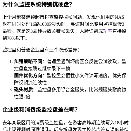
为什么监控系统特别挑硬盘？
上个月帮某连锁超市排查监控掉帧问题，发现他们用的NAS
盘在同时处理16路1080P视频时，寻道时间比专用监控盘慢3
毫秒。就是这3毫秒导致关键帧丢失，人脸识别成
功率
直接掉
到70%以下。
监控盘和普通企业盘有三个隐形差异：
纠错策略不同
：普通盘遇到坏扇区会反复尝试读取，监
控盘直接跳过继续录下一帧
固件优化方向
：监控盘会牺牲小文件读写速度，优先保
障视频流连续性
磁头材质
：监控盘多用钌合金磁头，比常规磁头耐腐蚀
性强2倍
企业级和消费级监控盘差在哪？
去年某景区用的消费级监控盘，在游客高峰期连续写入18小时
后出现视频时间戳错乱。后来拆盘发现主控芯片没有温度补偿