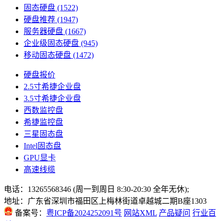
固态硬盘
(1522)
硬盘推荐
(1947)
服务器硬盘
(1667)
企业级固态硬盘
(945)
移动固态硬盘
(1472)
硬盘报价
2.5寸希捷企业盘
3.5寸希捷企业盘
西数监控盘
希捷监控盘
三星固态盘
Intel固态盘
GPU显卡
高速线缆
电话：13265568346 (周一到周日 8:30-20:30 全年无休);
地址：广东省深圳市福田区上梅林街道卓越城二期B座1303
备案号：
粤ICP备2024252091号
网站XML
产品疑问
行业百