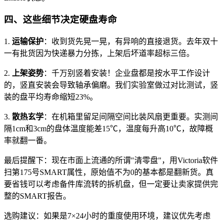
四、这些细节决定硬盘寿命
1.
运输保护
：收到货先晃一晃，有异响的直接退货。去年双十
一有批货因为快递暴力分拣，上架后坏道率超标三倍。
2.
上架姿势
：千万别竖着安装！企业盘都是按水平工作设计
的，竖直安装会导致轴承偏磨。我们实验室做过对比测试，竖
装的盘平均寿命缩短23%。
3.
散热玄学
：在机箱里留足间隔空间比装风扇更重要。实测间
隔1cm和3cm的盘体温度能差15℃，温度每升高10℃，故障概
率就翻一番。
最后提醒下：现在市面上流通的所谓"清零盘"，用Victoria软件
扫第175号SMART属性，原始值不为0的基本都是翻新货。真
要省钱可以考虑备件库流转的拆机盘，但一定要让卖家提供完
整的SMART报告。
选购建议：如果是7×24小时的重度使用环境，建议优先考虑