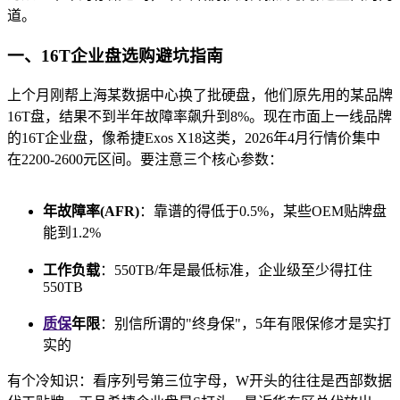
道。
一、16T企业盘选购避坑指南
上个月刚帮上海某数据中心换了批硬盘，他们原先用的某品牌
16T盘，结果不到半年故障率飙升到8%。现在市面上一线品牌
的16T企业盘，像希捷Exos X18这类，2026年4月行情价集中
在2200-2600元区间。要注意三个核心参数：
年故障率(AFR)
：靠谱的得低于0.5%，某些OEM贴牌盘
能到1.2%
工作负载
：550TB/年是最低标准，企业级至少得扛住
550TB
质保
年限
：别信所谓的"终身保"，5年有限保修才是实打
实的
有个冷知识：看序列号第三位字母，W开头的往往是西部数据