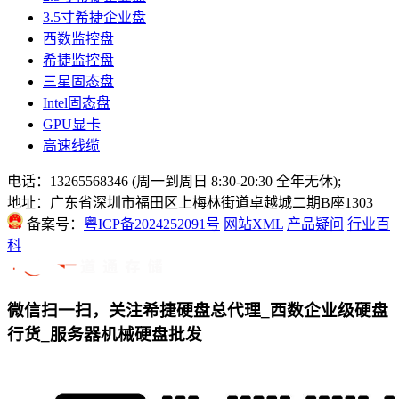
3.5寸希捷企业盘
西数监控盘
希捷监控盘
三星固态盘
Intel固态盘
GPU显卡
高速线缆
电话：13265568346 (周一到周日 8:30-20:30 全年无休);
地址：广东省深圳市福田区上梅林街道卓越城二期B座1303
备案号：
粤ICP备2024252091号
网站XML
产品疑问
行业百
科
微信扫一扫，关注希捷硬盘总代理_西数企业级硬盘
行货_服务器机械硬盘批发