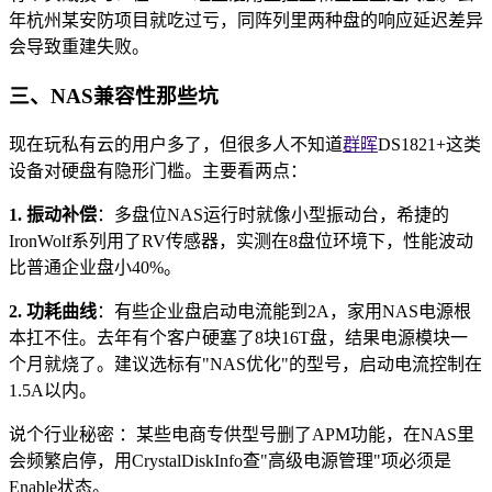
年杭州某安防项目就吃过亏，同阵列里两种盘的响应延迟差异
会导致重建失败。
三、NAS兼容性那些坑
现在玩私有云的用户多了，但很多人不知道
群晖
DS1821+这类
设备对硬盘有隐形门槛。主要看两点：
1. 振动补偿
：多盘位NAS运行时就像小型振动台，希捷的
IronWolf系列用了RV传感器，实测在8盘位环境下，性能波动
比普通企业盘小40%。
2. 功耗曲线
：有些企业盘启动电流能到2A，家用NAS电源根
本扛不住。去年有个客户硬塞了8块16T盘，结果电源模块一
个月就烧了。建议选标有"NAS优化"的型号，启动电流控制在
1.5A以内。
说个行业秘密 ：某些电商专供型号删了APM功能，在NAS里
会频繁启停，用CrystalDiskInfo查"高级电源管理"项必须是
Enable状态。