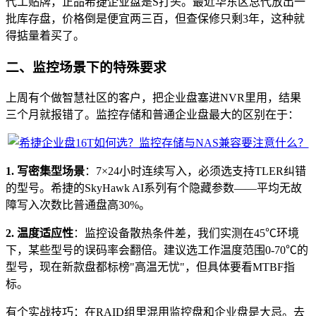
代工贴牌，正品希捷企业盘是S打头。最近华东区总代放出一
批库存盘，价格倒是便宜两三百，但查保修只剩3年，这种就
得掂量着买了。
二、监控场景下的特殊要求
上周有个做智慧社区的客户，把企业盘塞进NVR里用，结果
三个月就报错了。监控存储和普通企业盘最大的区别在于：
1. 写密集型场景
：7×24小时连续写入，必须选支持TLER纠错
的型号。希捷的SkyHawk AI系列有个隐藏参数——平均无故
障写入次数比普通盘高30%。
2. 温度适应性
：监控设备散热条件差，我们实测在45℃环境
下，某些型号的误码率会翻倍。建议选工作温度范围0-70℃的
型号，现在新款盘都标榜"高温无忧"，但具体要看MTBF指
标。
有个实战技巧：在RAID组里混用监控盘和企业盘是大忌。去