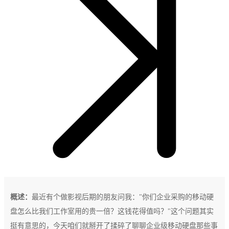
概述：
最近有个做影视后期的朋友问我："你们企业采购的移动硬
盘怎么比我们工作室用的贵一倍？这钱花得值吗？"这个问题其实
挺有意思的，今天咱们就掰开了揉碎了聊聊企业级移动硬盘那些事