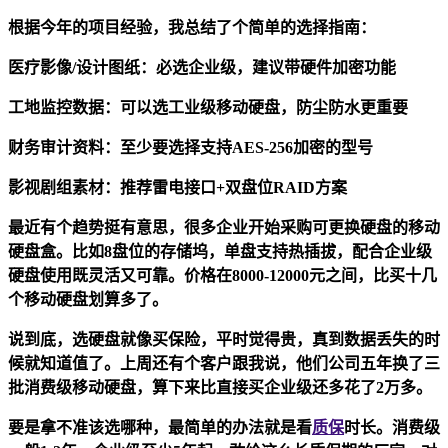
根据今年的项目经验，我总结了个简单的选择指南：
医疗影像/设计图纸
：必选企业级，建议带硬件加密功能
工地监控数据
：可以选工业级移动硬盘，防尘防水更重要
财务审计资料
：至少要选择支持AES-256加密的型号
影视剧组素材
：推荐雷电接口+双盘位RAID方案
最近有个趋势挺有意思，很多企业开始采购可更换硬盘的移动
硬盘盒。比如8盘位的存储坞，单盘支持热插拔，配合企业级
硬盘使用既灵活又可靠。价格在8000-12000元之间，比买十几
个移动硬盘划算多了。
说到底，选硬盘就像买保险，平时觉得贵，真到数据丢失的时
候就知道值了。上周还有个客户跟我说，他们公司五年换了三
批消费级移动硬盘，算下来比直接买企业级还多花了2万多。
要是拿不准该选哪种，最简单的办法就是看
质保
时长。消费级