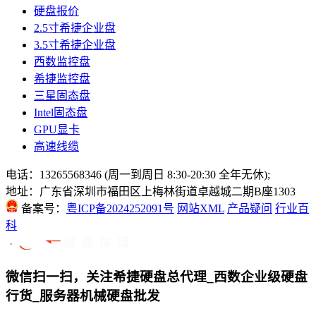
硬盘报价
2.5寸希捷企业盘
3.5寸希捷企业盘
西数监控盘
希捷监控盘
三星固态盘
Intel固态盘
GPU显卡
高速线缆
电话：13265568346 (周一到周日 8:30-20:30 全年无休);
地址：广东省深圳市福田区上梅林街道卓越城二期B座1303
备案号：
粤ICP备2024252091号
网站XML
产品疑问
行业百
科
微信扫一扫，关注希捷硬盘总代理_西数企业级硬盘
行货_服务器机械硬盘批发