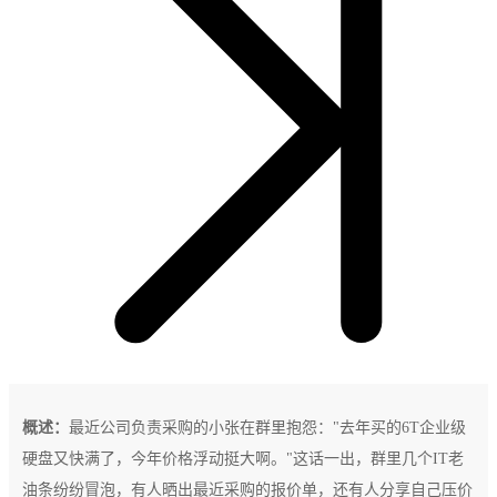
概述：
最近公司负责采购的小张在群里抱怨："去年买的6T企业级
硬盘又快满了，今年价格浮动挺大啊。"这话一出，群里几个IT老
油条纷纷冒泡，有人晒出最近采购的报价单，还有人分享自己压价