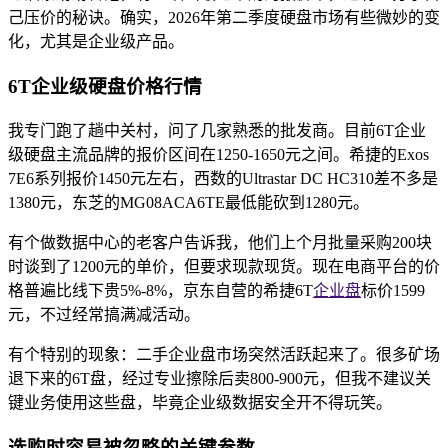
己压价的秘诀。确实，2026年第二季度硬盘市场有些微妙的变
化，尤其是企业级产品。
6T企业级硬盘价格行情
我专门跑了趟中关村，问了几家熟悉的批发商。目前6T企业
级硬盘主流品牌的报价区间在1250-1650元之间。希捷的Exos
7E6系列报价1450元左右，西数的Ultrastar DC HC310差不多是
1380元，东芝的MG08ACA6TE最低能砍到1280元。
有个做数据中心的老客户告诉我，他们上个月批量采购200块
时谈到了1200元的单价，但要求现款现货。现在电商平台的价
格普遍比线下贵5%-8%，京东自营的希捷6T
企业盘
标价1599
元，不过经常搞满减活动。
有个特别的现象：二手企业盘市场突然活跃起来了。很多矿场
退下来的6T盘，经过专业擦除后卖800-900元，但我不建议关
键业务使用这些盘，毕竟企业级数据安全开不得玩笑。
选购时容易被忽略的关键参数