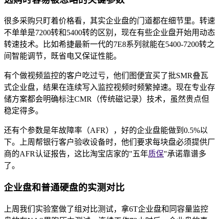
很多采购只盯着价格看，其实企业盘的门道都在细节里。转速
不单单是7200转和5400转的区别，现在有些企业盘开始用动态
转速技术。比如希捷最新一代的7E8系列就能在5400-7200转之
间智能调节，既省电又保证性能。
有个做视频监控的客户吃过亏，他们图便宜买了批SMR叠瓦
式企业盘，结果在连续写入监控视频时频繁掉速。现在专业存
储方案都会明确标注CMR（传统磁记录）技术，虽然贵点但
稳定得多。
还有个参数是年故障率（AFR），好的企业盘能做到0.5%以
下。上周帮银行客户验收设备时，他们要求每块盘必须提供厂
商的AFR认证报告，这比淘宝店家的"五年
质保
"承诺靠谱多
了。
企业盘和普通硬盘的实测对比
上周我们实验室做了组对比测试，拿6T企业盘和同容量监控