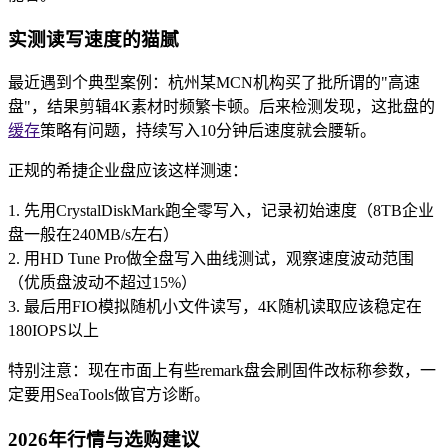
实测读写速度的猫腻
最近遇到个典型案例：杭州某MCN机构买了批所谓的"高速
盘"，结果剪辑4K素材时频繁卡顿。后来检测发现，这批盘的
缓存
策略有问题，持续写入10分钟后速度就会腰斩。
正规的希捷企业盘应该这样测速：
1. 先用CrystalDiskMark跑全零写入，记录初始速度（8TB企业
盘一般在240MB/s左右）
2. 用HD Tune Pro做全盘写入曲线测试，观察速度波动范围
（优质盘波动不超过15%）
3. 最后用FIO模拟随机小文件读写，4K随机读取应该稳定在
180IOPS以上
特别注意：现在市面上有些remark盘会刷固件改标称参数，一
定要用SeaTools做官方诊断。
2026年行情与选购建议