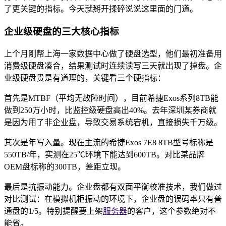
了更关键的指标。今天就掰开揉碎说说这里面的门道。
企业级硬盘的三大核心指标
上个月刚帮上海一家数据中心做了硬盘选型，他们最初准备用
消费级硬盘凑合，结果测试时连续读写三天就出现了掉盘。企
业级硬盘贵是有道理的，关键看三个硬指标：
首先是MTBF（平均无故障时间），目前希捷Exos系列8TB能
做到250万小时，比监控级硬盘高出40%。去年深圳某券商就
是因为用了非企业盘，导致交易系统宕机，直接损失千万级。
其次是年写入量。现在主流的希捷Exos 7E8 8TB型号标称是
550TB/年，实测在25℃环境下能达到600TB。对比某品牌
OEM盘标称的300TB，差距立现。
最后是抗振动能力。企业盘都有双面平衡校准技术，我们做过
对比测试：在模拟机柜振动的环境下，企业盘的误码率只有普
通盘的1/5。特别提醒要上架
服务器
的客户，这个参数绝对不
能省。