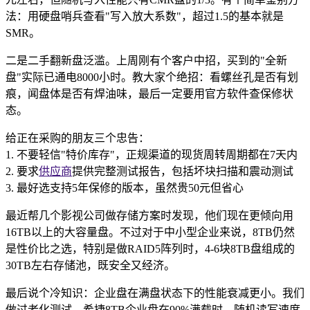
法：用硬盘哨兵查看"写入放大系数"，超过1.5的基本就是
SMR。
二是二手翻新盘泛滥。上周刚有个客户中招，买到的"全新
盘"实际已通电8000小时。教大家个绝招：看螺丝孔是否有划
痕，闻盘体是否有焊油味，最后一定要用官方软件查保修状
态。
给正在采购的朋友三个忠告：
1. 不要轻信"特价库存"，正规渠道的现货周转周期都在7天内
2. 要求
供应商
提供完整测试报告，包括坏块扫描和震动测试
3. 最好选支持5年保修的版本，虽然贵50元但省心
最近帮几个影视公司做存储方案时发现，他们现在更倾向用
16TB以上的大容量盘。不过对于中小型企业来说，8TB仍然
是性价比之选，特别是做RAID5阵列时，4-6块8TB盘组成的
30TB左右存储池，既安全又经济。
最后说个冷知识：企业盘在满盘状态下的性能衰减更小。我们
做过老化测试，希捷8TB企业盘在90%满载时，随机读写速度