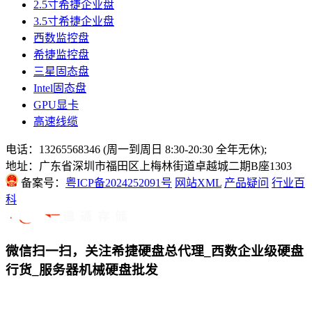
2.5寸希捷企业盘
3.5寸希捷企业盘
西数监控盘
希捷监控盘
三星固态盘
Intel固态盘
GPU显卡
高速线缆
电话：13265568346 (周一到周日 8:30-20:30 全年无休);
地址：广东省深圳市福田区上梅林街道卓越城二期B座1303
备案号：
粤ICP备2024252091号
网站XML
产品疑问
行业百
科
微信扫一扫，关注希捷硬盘总代理_西数企业级硬盘
行货_服务器机械硬盘批发