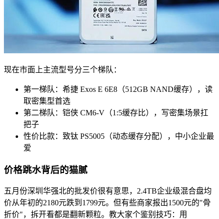
现在市面上主流型号分三个梯队：
第一梯队：希捷 Exos E 6E8（512GB NAND缓存），读
取密集型首选
第二梯队：铠侠 CM6-V（1:5缓存比），写密集场景扛
把子
性价比款：致钛 PS5005（动态缓存分配），中小企业最
爱
价格跳水背后的猫腻
五月份深圳华强北的批发价很有意思，2.4TB企业级混合盘均
价从年初的2180元跌到1799元。但有些商家报出1500元的"骨
折价"，拆开看都是翻新颗粒。教大家个鉴别技巧：用