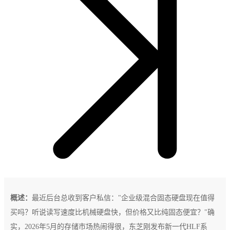
概述：
最近后台总收到客户私信："企业级混合固态硬盘现在值得
买吗？听说读写速度比机械硬盘快，但价格又比纯固态便宜？"确
实，2026年5月的存储市场热闹得很，东芝刚发布新一代HLF系