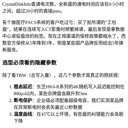
CrystalDiskInfo查通电次数，全新盘的通电时间应该在0-5小时
之间，超过20小时的直接pass。
有个做医疗PACS系统的客户吃过亏：买了批所谓的"工包
盘"，结果在连续写入CT影像时频繁掉速，最后发现是拿数据
中心退役盘改的标签。现在正规渠道的保修政策都缩水了，西
数官方保修从5年降到3年，倒是某些国产品牌反而给出5年换
新服务。
选型必须看的隐藏参数
除了看TBW（总写入量），这几个参数才是真正的照妖镜：
稳态延迟
：东芝HK6-R系列的4K随机写入延迟能控制在
800μs以内，某些杂牌盘会飙升到3ms
断电保护
：企业级必须配备超级电容，我们实测某品牌
在异常断电时会丢失最近12秒数据
温度曲线
：在45℃以上环境，有些盘的纠错能力会急剧
下降