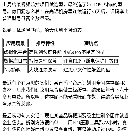
上周给某视频监控项目做选型，最终选了带LDPC纠错的型
号。你们猜怎么着？在高温机房里连续运行30天后，误码率比
普通型号低两个数量级。
说到具体场景匹配，给大伙列个对照表：
应用场景
推荐特性
避坑点
虚拟化平台
高队列深度性能
小心QoS不稳定的型号
数据库日志
写持久性保障
注意PLP（断电保护）等级
视频编辑
大块连续读写
避免小文件性能差的盘
最近有个有意思的案例：某直播平台原计划用全闪存存储4K
素材，后来我们建议用混合盘做二级缓存，结果每年省下六十
多万电费。所以啊，选存储不能光看账面参数，得结合实际业
务场景算总账。
最后唠叨句大实话：现在某些品牌把消费级主控刷个固件就当
企业级卖。辨别方法很简单——用FIO压测工具跑72小时，真
企业级盘的性能曲线应该是条直线，要是波动超过15%...您懂