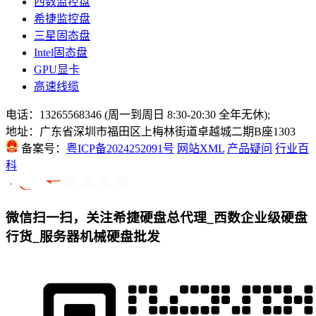
西数监控盘
希捷监控盘
三星固态盘
Intel固态盘
GPU显卡
高速线缆
电话：13265568346 (周一到周日 8:30-20:30 全年无休);
地址：广东省深圳市福田区上梅林街道卓越城二期B座1303
备案号：
粤ICP备2024252091号
网站XML
产品疑问
行业百
科
微信扫一扫，关注希捷硬盘总代理_西数企业级硬盘
行货_服务器机械硬盘批发