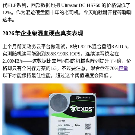
代HLF系列，西部数据也把 Ultrastar DC HS760 的价格调低了
12%。作为混迹硬盘圈十年的老司机，今天咱就掰开揉碎聊聊
这事。
2026年企业级混血硬盘真实表现
上个月帮某政务云平台做测试，8块1.92TB混合盘组RAID 5，
实测随机读写能跑到285K/190K IOPS，连续读写稳定在
2100MB/s——这数据比去年同期的机械盘阵列提升了4倍，价
格却只有全闪存方案的1/3。不过要注意，混合盘在70%
容量
以下才能保持最佳性能，超过这个阈值速度会降低 。