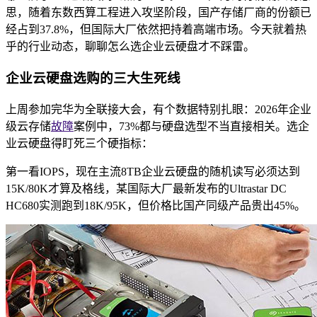
思，随着东数西算工程进入攻坚阶段，国产存储厂商的份额已
经占到37.8%，但国际大厂依然把持着高端市场。今天就着热
乎的行业动态，聊聊怎么选企业云硬盘才不踩雷。
企业云硬盘选购的三大生死线
上周参加完华为全联接大会，有个数据特别扎眼：2026年企业
级云存储
故障
案例中，73%都与硬盘选型不当直接相关。选企
业云硬盘得盯死三个硬指标：
第一看IOPS，现在主流8TB企业云硬盘的随机读写必须达到
15K/80K才算及格线，某国际大厂最新发布的Ultrastar DC
HC680实测跑到18K/95K，但价格比国产同级产品贵出45%。