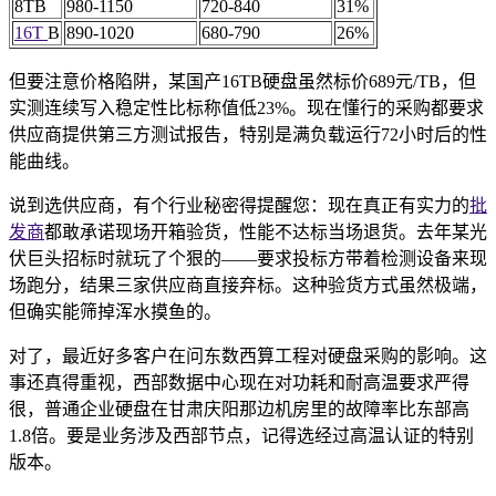
8TB
980-1150
720-840
31%
16T
B
890-1020
680-790
26%
但要注意价格陷阱，某国产16TB硬盘虽然标价689元/TB，但
实测连续写入稳定性比标称值低23%。现在懂行的采购都要求
供应商提供第三方测试报告，特别是满负载运行72小时后的性
能曲线。
说到选供应商，有个行业秘密得提醒您：现在真正有实力的
批
发商
都敢承诺现场开箱验货，性能不达标当场退货。去年某光
伏巨头招标时就玩了个狠的——要求投标方带着检测设备来现
场跑分，结果三家供应商直接弃标。这种验货方式虽然极端，
但确实能筛掉浑水摸鱼的。
对了，最近好多客户在问东数西算工程对硬盘采购的影响。这
事还真得重视，西部数据中心现在对功耗和耐高温要求严得
很，普通企业硬盘在甘肃庆阳那边机房里的故障率比东部高
1.8倍。要是业务涉及西部节点，记得选经过高温认证的特别
版本。