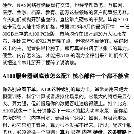
硬盘、NAS网络存储硬盘打交道，也经常帮政务、互联网、
医疗、金融、档案、教育、能源这些领域的客户配置服务器。
今天咱们就抛开那些虚的，直接聊点硬核的干货。毕竟A100
这卡现在大陆市场的价格，根据2026年5月的最新行情，一张
80GB显存的A100 PCIe版，市场均价在18万到20万人民币左
右，相比去年Q4的22万是降了点，但依然不算便宜。买得起
这卡的主，配置要是拉胯了，那可真是白瞎了这张卡的算力。
硬盘、内存怎么选，才能把A100的潜力全榨出来？咱们今天
就把这个事儿掰开了揉碎了说清楚。
A100服务器到底该怎么配？核心部件一个都不能省
你先别急着下单。A100这种级别的算力卡，通常是用来跑大
模型训练、科学计算或者虚拟化场景的。它最大的特点是显存
大、算力强，但前提是你的数据吞吐速度得跟上。打个比方，
A100就像一个每分钟能吞下一吨水的超大功率水泵，而你给
它接的管子（内存带宽、硬盘读写速度）如果只有吸管那么
粗，那它只能干着急，算力根本发挥不出来。所以，配这个服
务器，必须遵循一个原则：
算力-显存-内存-硬盘，这条链路上