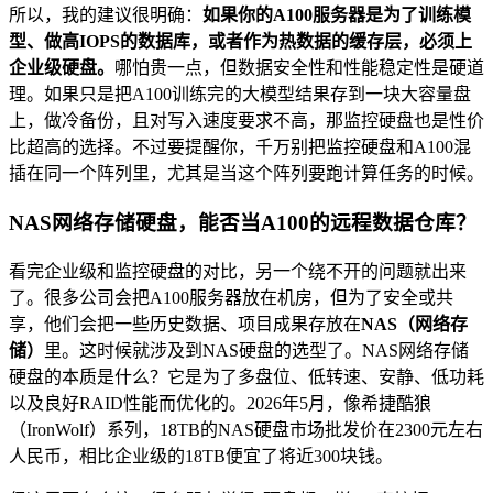
所以，我的建议很明确：
如果你的A100服务器是为了训练模
型、做高IOPS的数据库，或者作为热数据的缓存层，必须上
企业级硬盘。
哪怕贵一点，但数据安全性和性能稳定性是硬道
理。如果只是把A100训练完的大模型结果存到一块大容量盘
上，做冷备份，且对写入速度要求不高，那监控硬盘也是性价
比超高的选择。不过要提醒你，千万别把监控硬盘和A100混
插在同一个阵列里，尤其是当这个阵列要跑计算任务的时候。
NAS网络存储硬盘，能否当A100的远程数据仓库？
看完企业级和监控硬盘的对比，另一个绕不开的问题就出来
了。很多公司会把A100服务器放在机房，但为了安全或共
享，他们会把一些历史数据、项目成果存放在
NAS（网络存
储）
里。这时候就涉及到NAS硬盘的选型了。NAS网络存储
硬盘的本质是什么？它是为了多盘位、低转速、安静、低功耗
以及良好RAID性能而优化的。2026年5月，像希捷酷狼
（IronWolf）系列，18TB的NAS硬盘市场批发价在2300元左右
人民币，相比企业级的18TB便宜了将近300块钱。