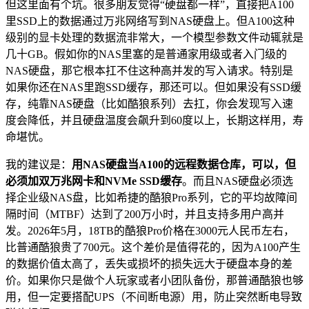
但这里面有个坑。很多朋友觉得“硬盘都一样”，直接把A100
里SSD上的数据通过万兆网络写到NAS硬盘上。但A100这种
级别的显卡处理的数据流非常大，一个模型参数文件动辄就是
几十GB。假如你的NAS里塞的是普通家用级或者入门级的
NAS硬盘，那它根本扛不住这种高并发的写入请求。特别是
如果你还在NAS里跑SSD缓存，那还可以。但如果没有SSD缓
存，纯靠NAS硬盘（比如酷狼系列）去扛，你会发现写入速
度会降低，并且硬盘温度会飙升到60度以上，长期这样用，寿
命堪忧。
我的建议是：
用NAS硬盘当A100的远程数据仓库，可以，但
必须加双万兆网卡和NVMe SSD缓存
。而且NAS硬盘必须选
择企业级NAS盘，比如希捷的酷狼Pro系列，它的平均故障间
隔时间（MTBF）达到了200万小时，并且支持多用户高并
发。2026年5月，18TB的酷狼Pro价格在3000元人民币左右，
比普通酷狼贵了700元。这个差价是值得花的，因为A100产生
的数据价值太高了，丢失或损坏的损失远大于硬盘本身的差
价。如果你只是做个人玩家或者小团队备份，那普通酷狼也够
用，但一定要搭配UPS（不间断电源）用，防止突然断电导致