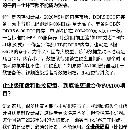
的任何一个环节都不能成为短板
。
特别是内存和硬盘。2026年5月的内存市场，DDR5 ECC内存
条，频率普遍已经跑到6400MHz甚至更高了。单条64GB的
DDR5 6400 ECC内存，市场均价在1800-2000元人民币一根。
一台标准的4卡A100服务器（比如目前主流的HPE或者Dell的
4U机架式），你至少得配1TB的DDR5内存，也就是16根
64GB的条子。为什么？因为大模型训练的数据集动不动就是
几百GB，内存小了，数据就得频繁往硬盘里倒腾，那个时间
损耗你根本扛不住。而硬盘呢？如果你的A100服务器是用于
数据备份、视频渲染或者冷数据归档，那就更得讲究了。
企业级硬盘和监控硬盘，到底谁更适合你的A100项
目？
讲到这儿，很多朋友可能心里就犯嘀咕了：我到底该买企业级
硬盘还是监控硬盘？这俩看着长得差不多，但价格差不少啊。
这个问题在2026年5月的大陆市场，确实有不少客户在纠结。
我们的建议是：必须分场景，不能混用。
企业级硬盘
（比如希