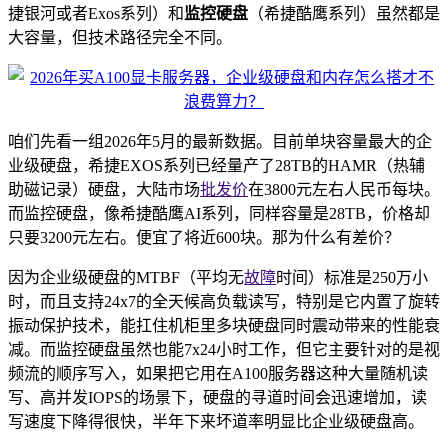
捷银河或者Exos系列）和
监控硬盘
（希捷酷鹰系列）虽然都是
大容量，但技术路径完全不同。
咱们先看一组2026年5月的最新数据。目前单块容量最大的企
业级硬盘，希捷EXOS系列已经量产了28TB的HAMR（热辅
助磁记录）硬盘，大陆市场
批发价
在3800元左右人民币每块。
而监控硬盘，像希捷酷鹰AI系列，同样容量是28TB，价格却
只要3200元左右。便宜了将近600块。那为什么有差价？
因为企业级硬盘的MTBF（平均无
故障
时间）标准是250万小
时，而且支持24x7的全天候高负载读写，特别是它内置了旋转
振动保护技术，能扛住机柜里多块硬盘同时震动带来的性能衰
减。而监控硬盘虽然也能7x24小时工作，但它主要针对的是视
频流的顺序写入，如果把它用在A100服务器这种大量随机读
写、高并发IOPS的场景下，硬盘的寻道时间会迅速增加，读
写速度下降得很快，半年下来坏道率明显比企业级硬盘高。