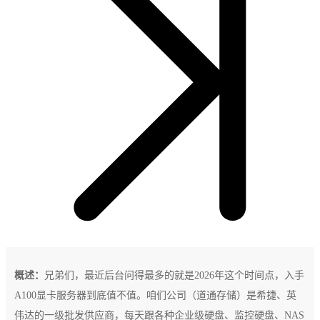
概述：
兄弟们，最近后台问得最多的就是2026年这个时间点，入手
A100显卡服务器到底值不值。咱们公司（道通存储）是希捷、英
伟达的一级批发供应商，每天跟各种企业级硬盘、监控硬盘、NAS