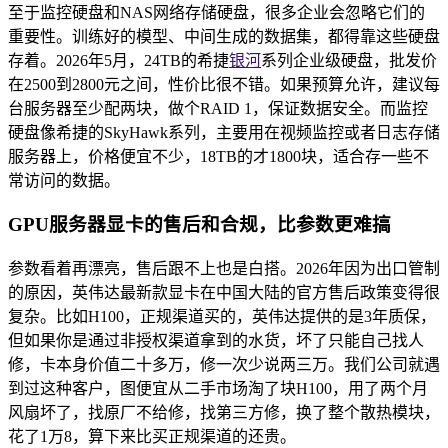
至于监控硬盘和NAS网络存储硬盘，很多企业会忽略它们的
重要性。训练好的模型、中间生成的数据集，都得靠这些硬盘
存着。2026年5月，24TB的希捷
银河
系列企业级硬盘，批发价
在2500到2800元之间，性价比很不错。如果预算允许，建议每
台服务器至少配两块，做个RAID 1，保证数据安全。而监控
硬盘像希捷的SkyHawk系列，主要用在视频监控或者日志存储
服务器上，价格便宜不少，18TB的才1800块，适合存一些不
常访问的数据。
GPU服务器显卡的售后和合规，比参数更难搞
参数看着再漂亮，售后跟不上也是白搭。2026年因为出口管制
的原因，英伟达最新款显卡在中国大陆的官方售后政策变得很
复杂。比如H100，正规渠道买的，英伟达提供的是3年质保，
但如果你是通过非授权渠道拿到的水货，坏了只能自己找人
修，卡本身价值二十多万，修一次少说两三万。我们公司就遇
到过这种客户，图便宜从二手市场淘了块H100，用了两个月
风扇坏了，找原厂不给修，找第三方修，换了整个散热模块，
花了1万8，算下来比买正规渠道的还贵。