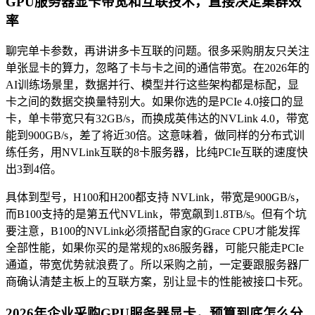
GPU服务器显卡带宽和互联技术，直接决定集群效
率
聊完单卡参数，再讲讲多卡互联的问题。很多采购朋友只关注
单张显卡的算力，忽略了卡与卡之间的通信带宽。在2026年的
AI训练场景里，数据并行、模型并行这些架构都是标配，显
卡之间的数据交换量特别大。如果你选的是PCIe 4.0接口的显
卡，单卡带宽只有32GB/s，而换成英伟达的NVLink 4.0，带宽
能到900GB/s，差了将近30倍。这意味着，做同样的分布式训
练任务，用NVLink互联的8卡服务器，比纯PCIe互联的速度快
出3到4倍。
具体到型号，H100和H200都支持 NVLink，带宽是900GB/s，
而B100支持的是第五代NVLink，带宽飙到1.8TB/s。但有个坑
要注意，B100的NVLink必须搭配自家的Grace CPU才能发挥
全部性能，如果你买的是常规的x86服务器，可能只能走PCIe
通道，带宽优势就浪费了。所以采购之前，一定要跟服务器厂
商确认清楚主板上的互联方案，别让显卡的性能被接口卡死。
2026年企业采购GPU服务器显卡，预算到底怎么分