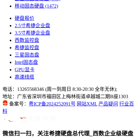
移动固态硬盘
(1472)
硬盘报价
2.5寸希捷企业盘
3.5寸希捷企业盘
西数监控盘
希捷监控盘
三星固态盘
Intel固态盘
GPU显卡
高速线缆
电话：13265568346 (周一到周日 8:30-20:30 全年无休);
地址：广东省深圳市福田区上梅林街道卓越城二期B座1303
备案号：
粤ICP备2024252091号
网站XML
产品疑问
行业百
科
微信扫一扫，关注希捷硬盘总代理_西数企业级硬盘