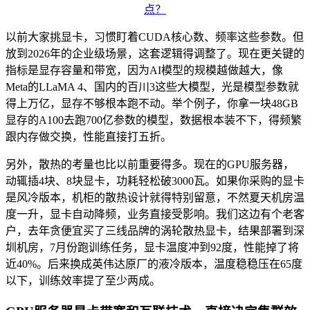
以前大家挑显卡，习惯盯着CUDA核心数、频率这些参数。但
放到2026年的企业级场景，这套逻辑得调整了。现在更关键的
指标是显存容量和带宽，因为AI模型的规模越做越大，像
Meta的LLaMA 4、国内的百川3这些大模型，光是模型参数就
得上万亿，显存不够根本跑不动。举个例子，你拿一块48GB
显存的A100去跑700亿参数的模型，数据根本装不下，得频繁
跟内存做交换，性能直接打五折。
另外，散热的考量也比以前重要得多。现在的GPU服务器，
动辄插4块、8块显卡，功耗轻松破3000瓦。如果你采购的显卡
是风冷版本，机柜的散热设计就得特别留意，不然夏天机房温
度一升，显卡自动降频，业务直接受影响。我们这边有个老客
户，去年贪便宜买了三线品牌的涡轮散热显卡，结果部署到深
圳机房，7月份跑训练任务，显卡温度冲到92度，性能掉了将
近40%。后来换成英伟达原厂的液冷版本，温度稳稳压在65度
以下，训练效率提了至少两成。