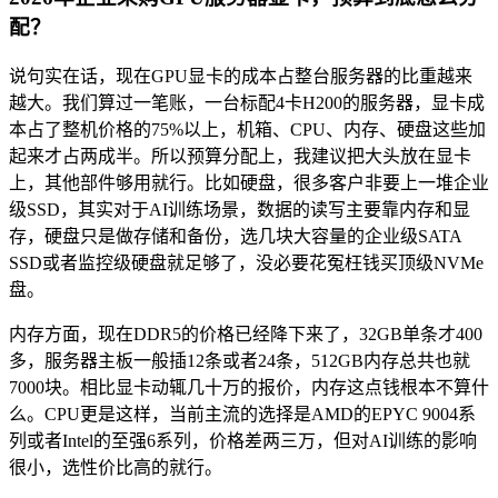
配？
说句实在话，现在GPU显卡的成本占整台服务器的比重越来
越大。我们算过一笔账，一台标配4卡H200的服务器，显卡成
本占了整机价格的75%以上，机箱、CPU、内存、硬盘这些加
起来才占两成半。所以预算分配上，我建议把大头放在显卡
上，其他部件够用就行。比如硬盘，很多客户非要上一堆企业
级SSD，其实对于AI训练场景，数据的读写主要靠内存和显
存，硬盘只是做存储和备份，选几块大容量的企业级SATA
SSD或者监控级硬盘就足够了，没必要花冤枉钱买顶级NVMe
盘。
内存方面，现在DDR5的价格已经降下来了，32GB单条才400
多，服务器主板一般插12条或者24条，512GB内存总共也就
7000块。相比显卡动辄几十万的报价，内存这点钱根本不算什
么。CPU更是这样，当前主流的选择是AMD的EPYC 9004系
列或者Intel的至强6系列，价格差两三万，但对AI训练的影响
很小，选性价比高的就行。