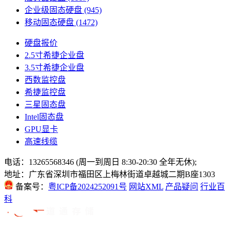
企业级固态硬盘
(945)
移动固态硬盘
(1472)
硬盘报价
2.5寸希捷企业盘
3.5寸希捷企业盘
西数监控盘
希捷监控盘
三星固态盘
Intel固态盘
GPU显卡
高速线缆
电话：13265568346 (周一到周日 8:30-20:30 全年无休);
地址：广东省深圳市福田区上梅林街道卓越城二期B座1303
备案号：
粤ICP备2024252091号
网站XML
产品疑问
行业百
科