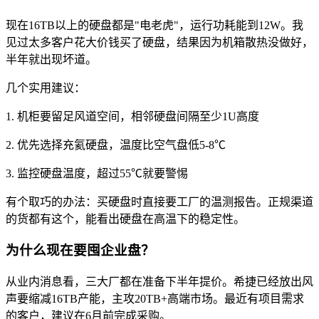
现在16TB以上的硬盘都是"电老虎"，运行功耗能到12W。我
见过太多客户花大价钱买了硬盘，结果因为机箱散热没做好，
半年就出现坏道。
几个实用建议：
1. 机柜要留足风道空间，相邻硬盘间隔至少1U高度
2. 优先选择充氦硬盘，温度比空气盘低5-8℃
3. 监控硬盘温度，超过55℃就要警惕
有个取巧的办法：买硬盘时直接要工厂的温测报告。正规渠道
的货都有这个，能看出硬盘在高温下的稳定性。
为什么现在要囤企业盘？
从业内消息看，三大厂都在准备下半年提价。希捷已经放出风
声要缩减16TB产能，主攻20TB+高端市场。最近有项目需求
的客户，建议在6月前完成采购。