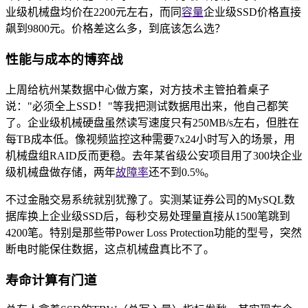
业级机械盘均价在2200元左右，而同
容量
企业级SSD价格直接
飙到9800元。价格差这么多，到底该怎么选？
性能与成本的博弈战
上周给杭州某数据中心做方案，对方技术主管拍着桌子
说："必须全上SSD！"等我把测试数据甩出来，他自己都笑
了。企业级机械硬盘虽然读写速度只有250MB/s左右，但胜在
每TB成本低。像视频监控这种需要7x24小时写入的场景，用
机械盘组RAID反而更稳。去年某省级公安项目用了300块企业
级机械盘做存储，两年
故障率
还不到0.5%。
不过金融交易系统就别犹豫了。实测某证券公司的MySQL数
据库换上企业级SSD后，每秒交易处理量直接从1500笔跳到
4200笔。特别是那些带Power Loss Protection功能的型号，突然
断电时能保住数据，这点机械盘真比不了。
寿命计算有门道