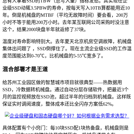
总有人拿着SSD的TBW（总写入量）指标发愁。其实现在企
业级SSD动辄3.5PBW的寿命，按每天写入10TB算都能用近10
年。倒是机械盘的MTBF（平均无故障时间）要会看，200万
小时不等于能用200万小时。去年某互联网公司采购时没注意
这个，结果2000块盘半年就返修了37块。
温度对寿命影响特别大。去年夏天北京机房空调故障，机械盘
集体出问题了 ，SSD倒撑住了。现在主流企业级SSD的工作温
度范围能达到0-70℃，比机械盘的5-55℃宽多了。
混合部署才是王道
给苏州工业园区做的智慧城市项目就很典型——热数据用
SSD，冷数据转机械盘。通过自动分层存储软件，把最近3个
月的监控视频放在SSD池，超过半年的归档到机械盘。这样既
保证实时调阅速度，整体成本还比全闪存方案低62%。
具体配置有个小窍门：每10块SSD配1块热备盘，机械盘则是