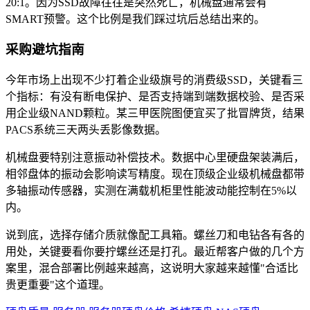
20:1。因为SSD故障往往是突然死亡，机械盘通常会有
SMART预警。这个比例是我们踩过坑后总结出来的。
采购避坑指南
今年市场上出现不少打着企业级旗号的消费级SSD，关键看三
个指标：有没有断电保护、是否支持端到端数据校验、是否采
用企业级NAND颗粒。某三甲医院图便宜买了批冒牌货，结果
PACS系统三天两头丢影像数据。
机械盘要特别注意振动补偿技术。数据中心里硬盘架装满后，
相邻盘体的振动会影响读写精度。现在顶级企业级机械盘都带
多轴振动传感器，实测在满载机柜里性能波动能控制在5%以
内。
说到底，选择存储介质就像配工具箱。螺丝刀和电钻各有各的
用处，关键要看你要拧螺丝还是打孔。最近帮客户做的几个方
案里，混合部署比例越来越高，这说明大家越来越懂"合适比
贵更重要"这个道理。