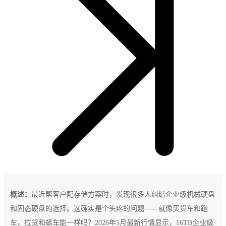
概述：
最近帮客户配存储方案时，发现很多人纠结企业级机械硬盘
和固态硬盘的选择。这确实是个头疼的问题——就像买货车和跑
车，拉货和飙车能一样吗？2026年5月最新行情显示，16TB企业级