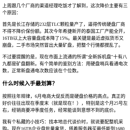
上周跟几个厂商的渠道经理吃饭才了解到，这次降价主要有三
个原因：
首先是长江存储的232层TLC颗粒量产了，逼得传统硬盘厂商
不得不降价保份额。其次今年希捷新开的泰国工厂产能全开，
16TB以上大容量盘成本降了15%。最关键是最近虚拟货币又
崩盘，二手市场突然冒出大量矿盘，把整个行情都搅乱了。
不过要提醒的是，现在市面上流通的所谓"全新拆机盘"十有八
九都是矿盘翻新。有个简单的鉴别方法：用硬盘哨兵看通电次
数，正常新盘通电次数应该在个位数。
什么时候入手最划算？
按照往年规律，6月电商大促反而是硬盘价格的高点。真正的
好价往往出现在季度末（就是现在！），特别是这个月25号左
右，经销商要冲季度任务，经常能谈到意想不到的底价。
我有个私藏的小技巧：找本地总代谈价时，就说要配整机采
购。现在16TB企业盘批量拿货，搭着服务器买最低能到1680