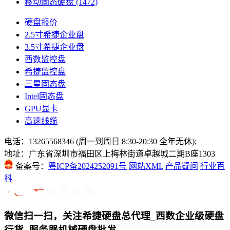
移动固态硬盘
(1472)
硬盘报价
2.5寸希捷企业盘
3.5寸希捷企业盘
西数监控盘
希捷监控盘
三星固态盘
Intel固态盘
GPU显卡
高速线缆
电话：13265568346 (周一到周日 8:30-20:30 全年无休);
地址：广东省深圳市福田区上梅林街道卓越城二期B座1303
备案号：
粤ICP备2024252091号
网站XML
产品疑问
行业百
科
微信扫一扫，关注希捷硬盘总代理_西数企业级硬盘
行货_服务器机械硬盘批发