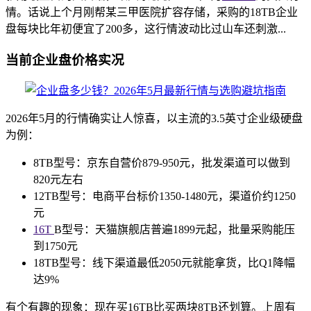
情。话说上个月刚帮某三甲医院扩容存储，采购的18TB企业
盘每块比年初便宜了200多，这行情波动比过山车还刺激...
当前企业盘价格实况
2026年5月的行情确实让人惊喜，以主流的3.5英寸企业级硬盘
为例：
8TB型号：京东自营价879-950元，批发渠道可以做到
820元左右
12TB型号：电商平台标价1350-1480元，渠道价约1250
元
16T
B型号：天猫旗舰店普遍1899元起，批量采购能压
到1750元
18TB型号：线下渠道最低2050元就能拿货，比Q1降幅
达9%
有个有趣的现象：现在买16TB比买两块8TB还划算。上周有