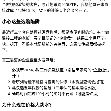
个做视频渲染的客户，原计划采购20块8TB，我帮他算完账直
接改成了12块16TB，省下的钱够买半台服务器了。
小心这些选购陷阱
最近帮三个客户处理过硬盘售后，都是贪便宜踩的坑。有个做
监控工程的老板，买了批所谓的"企业盘"，结果三个月坏了7
块。拆开一看根本就是翻新的监控盘，连震动传感器都被拆
了。
真正靠谱的企业盘至少要满足：
必须带7×24小时工作负载认证（别信商家说的"企业级设
计"）
看序列号能不能官网查询到保修（水货盘查询会报错）
建议选五年保修的型号（三年保的基本是缩水版）
通电时间超过100小时的绝对不要碰（可能是矿盘）
为什么现在价格大跳水？