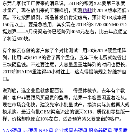
东莞几家代工厂传来的消息说，24TB的银河X24要第三季度
才量产。现在放出来的工程样机，实测
功耗
比20TB版本还低5
瓦。不过按照惯例，新品首发价肯定虚高，预计每TB成本得
150元以上。要是急着用，其实现在20TB的ST20000NM007D
挺划算——5月份渠道价已经降到3050元左右，比去年底便宜
了将近500块。
有个做云存储的客户做了个对比测试：用20块20TB硬盘组阵
列，比用24块16TB的省了两个盘位，五年下来电费就能省出
三块硬盘钱。不过要注意，大容量盘重建阵列的时间也更长，
20TB的RAID5重建得40小时往上，这点得提前规划好维护窗
口。
说到底，选企业盘就像配西装——得量体裁衣。去年有个教
训：客户非要跟风买最贵的型号，结果一半容量闲置着吃灰。
现在市场变化快，建议先拿小批量试产，摸清实际负载再大规
模采购。最近有批OEM渠道流出的银河X18，质保和零售版一
样，价格却能便宜10%左右，适合预算紧又要靠谱的客户。
NAS硬盘
sas硬盘
NAS盘
企业级固态硬盘
服务器硬盘
硬盘质