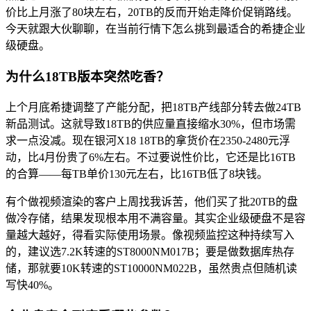
价比上月涨了80块左右，20TB的反而开始走降价促销路线。
今天就跟大伙聊聊，在当前行情下怎么挑到最适合的希捷企业
级硬盘。
为什么18TB版本突然吃香？
上个月底希捷调整了产能分配，把18TB产线部分转去做24TB
新品测试。这就导致18TB的供应量直接缩水30%，但市场需
求一点没减。现在银河X18 18TB的拿货价在2350-2480元浮
动，比4月份贵了6%左右。不过要说性价比，它还是比16TB
的合算——每TB单价130元左右，比16TB低了8块钱。
有个做视频渲染的客户上周找我诉苦，他们买了批20TB的盘
做冷存储，结果发现根本用不满容量。其实企业级硬盘不是容
量越大越好，得看实际使用场景。像视频监控这种持续写入
的，建议选7.2K转速的ST8000NM017B；要是做数据库热存
储，那就要10K转速的ST10000NM022B，虽然贵点但随机读
写快40%。