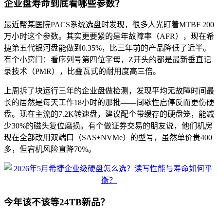
企业盘寿命到底看哪些参数？
最近帮某医院PACS系统选盘时发现，很多人光盯着MTBF 200
万小时这个参数。其实更要紧的是年故障率（AFR），现在希
捷第五代银河盘能做到0.35%，比三年前的产品降低了近半。
有个小窍门：看序列号第四位字母，Z开头的都是最新垂直记
录技术（PMR），比叠瓦式的耐用度高三倍。
上周拆了块运行三年的企业盘做检测，发现平均无故障时间最
长的居然是每天工作18小时的那批——间歇性启停反而更伤硬
盘。现在主流的7.2K转速盘，建议配个带缓存的硬盘笼，能减
少30%的磁头复位磨损。有个做证券交易的朋友说，他们机房
现在全部改用双端口（SAS+NVMe）的型号，虽然单价贵400
多，但宕机风险直降70%。
今年该不该等24TB新品？