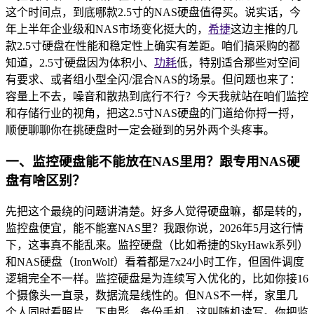
这个时间点，到底哪款2.5寸的NAS硬盘值得买。说实话，今
年上半年企业级和NAS市场变化挺大的，
希捷
这边主推的几
款2.5寸硬盘在性能和稳定性上确实有差距。咱们搞采购的都
知道，2.5寸硬盘因为体积小、
功耗
低，特别适合那些对空间
有要求、或者组小型全闪/混合NAS的场景。但问题也来了：
容量上不去，噪音和散热到底行不行？今天我就站在咱们监控
和存储行业的视角，把这2.5寸NAS硬盘的门道给你捋一捋，
顺便聊聊你在挑硬盘时一定会碰到的另外两个头疼事。
一、监控硬盘能不能放在NAS里用？跟专用NAS硬
盘有啥区别？
先把这个最绕的问题讲清楚。好多人觉得硬盘嘛，都是转的，
监控盘便宜，能不能塞NAS里？我跟你说，2026年5月这行情
下，这事真不能乱来。监控硬盘（比如希捷的SkyHawk系列）
和NAS硬盘（IronWolf）看着都是7x24小时工作，但固件调度
逻辑完全不一样。监控硬盘是为连续写入优化的，比如你接16
个摄像头一直录，数据流是线性的。但NAS不一样，家里几
个人同时看照片、下电影、备份手机，这叫随机读写。你把监