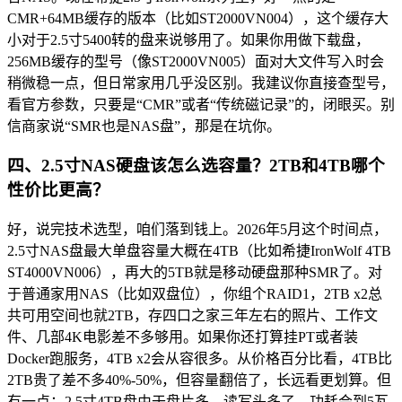
CMR+64MB缓存的版本（比如ST2000VN004），这个缓存大
小对于2.5寸5400转的盘来说够用了。如果你用做下载盘，
256MB缓存的型号（像ST2000VN005）面对大文件写入时会
稍微稳一点，但日常家用几乎没区别。我建议你直接查型号，
看官方参数，只要是“CMR”或者“传统磁记录”的，闭眼买。别
信商家说“SMR也是NAS盘”，那是在坑你。
四、2.5寸NAS硬盘该怎么选容量？2TB和4TB哪个
性价比更高？
好，说完技术选型，咱们落到钱上。2026年5月这个时间点，
2.5寸NAS盘最大单盘容量大概在4TB（比如希捷IronWolf 4TB
ST4000VN006），再大的5TB就是移动硬盘那种SMR了。对
于普通家用NAS（比如双盘位），你组个RAID1，2TB x2总
共可用空间也就2TB，存四口之家三年左右的照片、工作文
件、几部4K电影差不多够用。如果你还打算挂PT或者装
Docker跑服务，4TB x2会从容很多。从价格百分比看，4TB比
2TB贵了差不多40%-50%，但容量翻倍了，长远看更划算。但
有一点：2.5寸4TB盘由于盘片多，读写头多了，功耗会到5瓦