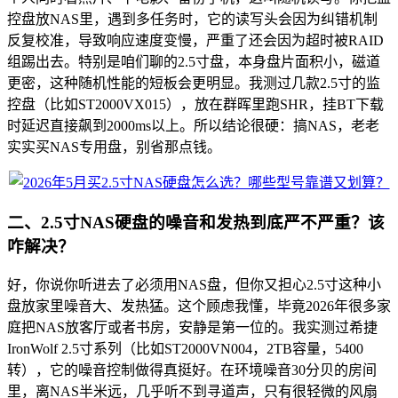
控盘放NAS里，遇到多任务时，它的读写头会因为纠错机制
反复校准，导致响应速度变慢，严重了还会因为超时被RAID
组踢出去。特别是咱们聊的2.5寸盘，本身盘片面积小，磁道
更密，这种随机性能的短板会更明显。我测过几款2.5寸的监
控盘（比如ST2000VX015），放在群晖里跑SHR，挂BT下载
时延迟直接飙到2000ms以上。所以结论很硬：搞NAS，老老
实实买NAS专用盘，别省那点钱。
二、2.5寸NAS硬盘的噪音和发热到底严不严重？该
咋解决？
好，你说你听进去了必须用NAS盘，但你又担心2.5寸这种小
盘放家里噪音大、发热猛。这个顾虑我懂，毕竟2026年很多家
庭把NAS放客厅或者书房，安静是第一位的。我实测过希捷
IronWolf 2.5寸系列（比如ST2000VN004，2TB容量，5400
转），它的噪音控制做得真挺好。在环境噪音30分贝的房间
里，离NAS半米远，几乎听不到寻道声，只有很轻微的风扇