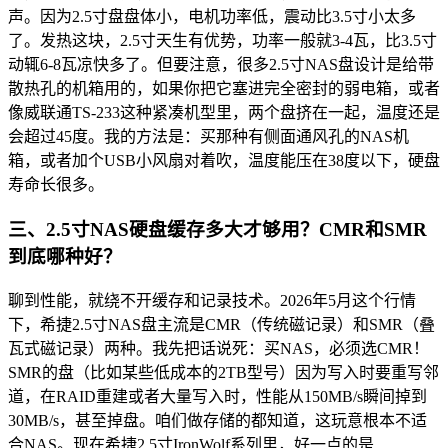
声。因为2.5寸盘盘体小，电机功率低，震动比3.5寸小太多
了。发热这块，2.5寸天生有优势，功率一般就3-4瓦，比3.5寸
动辄6-8瓦凉快多了。但要注意，很多2.5寸NAS盘设计是给带
散热孔的机箱用的，如果你把它塞进完全密封的弱电箱，或者
像威联通TS-233这种紧凑机型里，两个盘挤在一起，温度还是
会超过45度。我的方法是：买那种有侧面通风孔的NAS机
箱，或者加个USB小风扇对着吹，温度能压在38度以下，硬盘
寿命长很多。
三、2.5寸NAS硬盘缓存多大才够用？CMR和SMR
到底哪种好？
聊到性能，就绕不开缓存和记录技术。2026年5月这个行情
下，希捷2.5寸NAS盘主流是CMR（传统磁记录）和SMR（叠
瓦式磁记录）两种。我先把话说死：买NAS，必须选CMR！
SMR的盘（比如某些低成本的2TB型号）因为写入时要重写邻
道，在RAID重建或者大量写入时，性能从150MB/s瞬间掉到
30MB/s，甚至掉盘。咱们做存储的都知道，这玩意根本不适
合NAS。现在希捷2.5寸IronWolf系列里，好一点的是