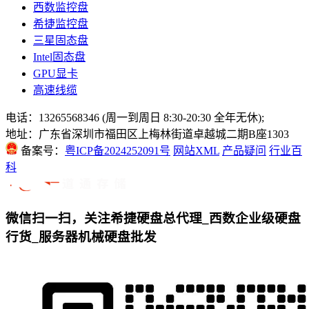
西数监控盘
希捷监控盘
三星固态盘
Intel固态盘
GPU显卡
高速线缆
电话：13265568346 (周一到周日 8:30-20:30 全年无休);
地址：广东省深圳市福田区上梅林街道卓越城二期B座1303
备案号：
粤ICP备2024252091号
网站XML
产品疑问
行业百
科
微信扫一扫，关注希捷硬盘总代理_西数企业级硬盘
行货_服务器机械硬盘批发