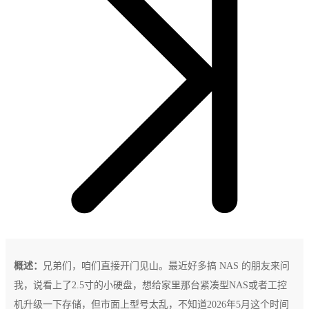
概述：
兄弟们，咱们直接开门见山。最近好多搞 NAS 的朋友来问
我，说看上了2.5寸的小硬盘，想给家里那台紧凑型NAS或者工控
机升级一下存储，但市面上型号太乱，不知道2026年5月这个时间