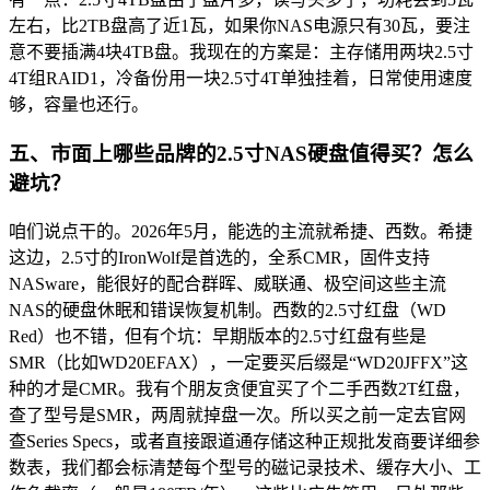
左右，比2TB盘高了近1瓦，如果你NAS电源只有30瓦，要注
意不要插满4块4TB盘。我现在的方案是：主存储用两块2.5寸
4T组RAID1，冷备份用一块2.5寸4T单独挂着，日常使用速度
够，容量也还行。
五、市面上哪些品牌的2.5寸NAS硬盘值得买？怎么
避坑？
咱们说点干的。2026年5月，能选的主流就希捷、西数。希捷
这边，2.5寸的IronWolf是首选的，全系CMR，固件支持
NASware，能很好的配合群晖、威联通、极空间这些主流
NAS的硬盘休眠和错误恢复机制。西数的2.5寸红盘（WD
Red）也不错，但有个坑：早期版本的2.5寸红盘有些是
SMR（比如WD20EFAX），一定要买后缀是“WD20JFFX”这
种的才是CMR。我有个朋友贪便宜买了个二手西数2T红盘，
查了型号是SMR，两周就掉盘一次。所以买之前一定去官网
查Series Specs，或者直接跟道通存储这种正规批发商要详细参
数表，我们都会标清楚每个型号的磁记录技术、缓存大小、工