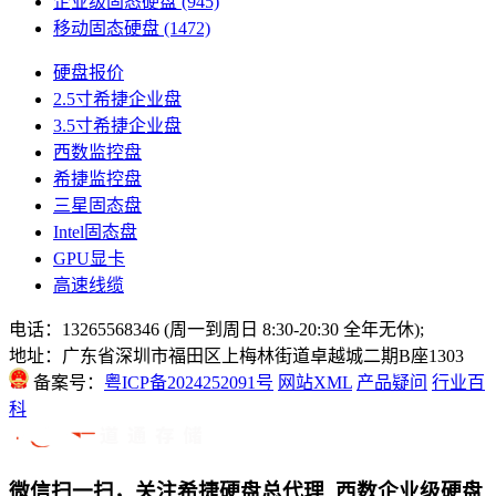
企业级固态硬盘
(945)
移动固态硬盘
(1472)
硬盘报价
2.5寸希捷企业盘
3.5寸希捷企业盘
西数监控盘
希捷监控盘
三星固态盘
Intel固态盘
GPU显卡
高速线缆
电话：13265568346 (周一到周日 8:30-20:30 全年无休);
地址：广东省深圳市福田区上梅林街道卓越城二期B座1303
备案号：
粤ICP备2024252091号
网站XML
产品疑问
行业百
科
微信扫一扫，关注希捷硬盘总代理_西数企业级硬盘